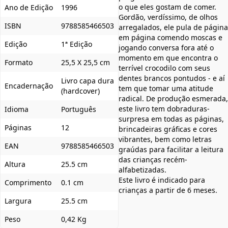
o que eles gostam de comer.
Ano de Edição
1996
Gordão, verdíssimo, de olhos
ISBN
9788585466503
arregalados, ele pula de página
em página comendo moscas e
Edição
1ª Edição
jogando conversa fora até o
momento em que encontra o
Formato
25,5 X 25,5 cm
terrível crocodilo com seus
dentes brancos pontudos - e aí
Livro capa dura
Encadernação
tem que tomar uma atitude
(hardcover)
radical. De produção esmerada,
este livro tem dobraduras-
Idioma
Português
surpresa em todas as páginas,
Páginas
12
brincadeiras gráficas e cores
vibrantes, bem como letras
EAN
9788585466503
graúdas para facilitar a leitura
das crianças recém-
Altura
25.5 cm
alfabetizadas.
Este livro é indicado para
Comprimento
0.1 cm
crianças a partir de 6 meses.
Largura
25.5 cm
Peso
0,42 Kg