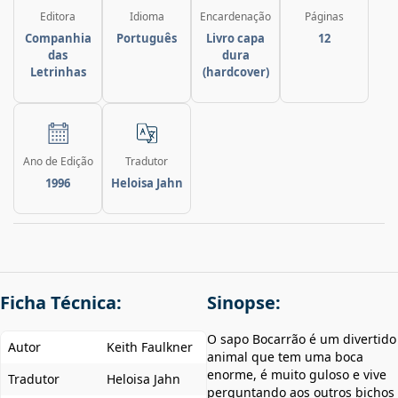
Editora
Idioma
Encardenação
Páginas
Companhia
Português
Livro capa
12
das
dura
Letrinhas
(hardcover)
Ano de Edição
Tradutor
1996
Heloisa Jahn
Ficha Técnica:
Sinopse:
O sapo Bocarrão é um divertido
Autor
Keith Faulkner
animal que tem uma boca
enorme, é muito guloso e vive
Tradutor
Heloisa Jahn
perguntando aos outros bichos