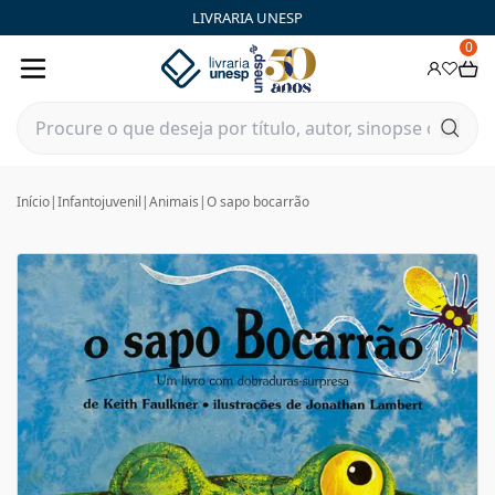
LIVRARIA UNESP
0
Início
|
Infantojuvenil
|
Animais
|
O sapo bocarrão