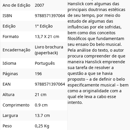
Hanslick com algumas das
Ano de Edição
2007
principais doutrinas estéticas
de seu tempo, por meio do
ISBN
9788571397064
estudo de algumas das
Edição
1ª Edição
influências por ele sofridas,
bem como dos conceitos
Formato
13,7 X 21 cm
filosóficos que fundamentam
seu ensaio Do belo musical.
Livro brochura
Encadernação
Pela análise do texto, o autor
(paperback)
procura compreender de que
maneira Hanslick empreende
Idioma
Português
sua tarefa de resolver a
questão a que se havia
Páginas
196
proposto – a de definir o belo
EAN
9788571397064
especificamente musical – bem
como a originalidade com a
Altura
21 cm
qual ele leva a cabo esse
intento.
Comprimento
0.9 cm
Largura
13.7 cm
Peso
0,25 Kg