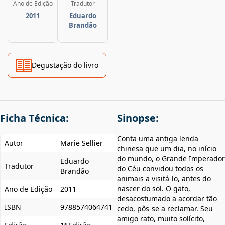
Ano de Edição
Tradutor
2011
Eduardo
Brandão
Degustação do livro
Ficha Técnica:
Sinopse:
Conta uma antiga lenda
Autor
Marie Sellier
chinesa que um dia, no início
do mundo, o Grande Imperador
Eduardo
Tradutor
do Céu convidou todos os
Brandão
animais a visitá-lo, antes do
nascer do sol. O gato,
Ano de Edição
2011
desacostumado a acordar tão
ISBN
9788574064741
cedo, pôs-se a reclamar. Seu
amigo rato, muito solícito,