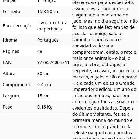
Edição
1ª Edição
ofereceu-se para despertá-lo;
assim, eles fariam juntos a
Formato
15 X 30 cm
viagem até a montanha de
Jade. Mas, no dia seguinte, não
Livro brochura
Encadernação
foi isso que ele fez: em vez de
(paperback)
acordar o amigo, saiu a
caminhar com os outros
Idioma
Português
convidados. À visita
Páginas
48
compareceram, então, o rato e
mais onze animais - o boi, o
EAN
9788574064741
tigre, a lebre, o dragão, a
serpente, o cavalo, o carneiro, o
Altura
30 cm
macaco, o galo, o cão e o porco
-, e a cada um deles o Grande
Comprimento
0.4 cm
Imperador dedicou um ano do
início dos tempos, não sem
Largura
15 cm
antes elogiar-lhes as suas mais
Peso
0,16 Kg
evidentes qualidades. Depois
do último visitante, fez-se a
primeira manhã do mundo e
formou-se uma grande roda
celeste na qual cada um dos
bichos tomou o seu lugar. Mas