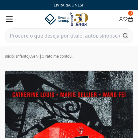
LIVRARIA UNESP
0
Início
|
Infantojuvenil
|
O rato me contou...