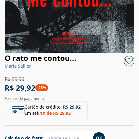
O rato me contou...
Marie Sellier
R$ 39,90
R$ 29,92
-
25
%
Formas de pagamento:
Cartão de crédito:
R$ 29,92
Em até
1
X de
R$ 29,92
Calcule o do frete:
OK