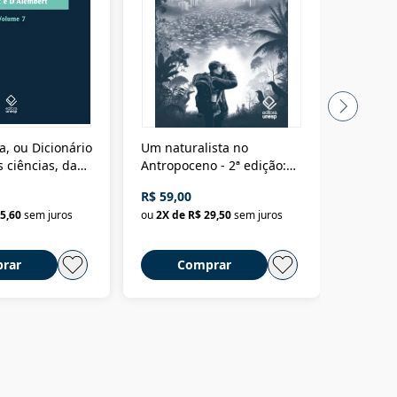
a, ou Dicionário
Um naturalista no
A vora
 ciências, das
Antropoceno - 2ª edição:
fícios - Vol. 7:
Um biólogo em busca do
R$ 59,00
R$ 58,0
material
selvagem
5,60
sem juros
ou
2
X de
R$ 29,50
sem juros
ou
2
X d
rar
Comprar
C