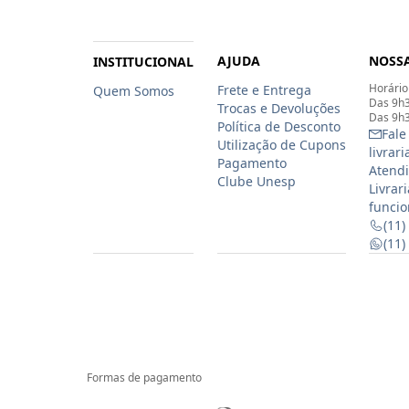
AJUDA
NOSSA
INSTITUCIONAL
Horário
Frete e Entrega
Quem Somos
Das 9h3
Trocas e Devoluções
Das 9h3
Política de Desconto
Fale
Utilização de Cupons
livrar
Pagamento
Atendi
Clube Unesp
Livrar
funcio
(11)
(11
Formas de pagamento