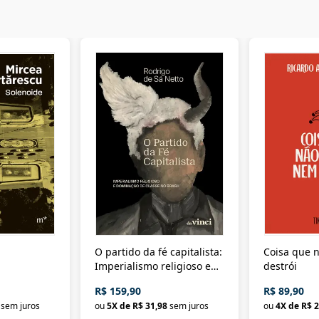
O partido da fé capitalista:
Coisa que n
Imperialismo religioso e
destrói
dominação de classe no
R$ 159,90
R$ 89,90
Brasil
sem juros
ou
5
X de
R$ 31,98
sem juros
ou
4
X de
R$ 2