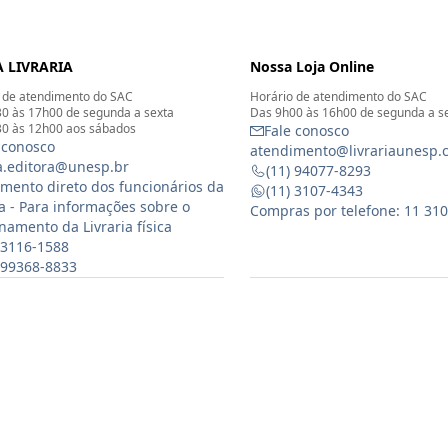
 LIVRARIA
Nossa Loja Online
 de atendimento do SAC
Horário de atendimento do SAC
0 às 17h00 de segunda a sexta
Das 9h00 às 16h00 de segunda a s
0 às 12h00 aos sábados
Fale conosco
 conosco
atendimento@livrariaunesp.
ia.editora@unesp.br
(11) 94077-8293
mento direto dos funcionários da
(11) 3107-4343
ia - Para informações sobre o
Compras por telefone: 11 31
namento da Livraria física
 3116-1588
) 99368-8833