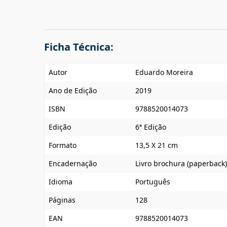
Ficha Técnica:
Autor
Eduardo Moreira
Ano de Edição
2019
ISBN
9788520014073
Edição
6ª Edição
Formato
13,5 X 21 cm
Encadernação
Livro brochura (paperback)
Idioma
Português
Páginas
128
EAN
9788520014073