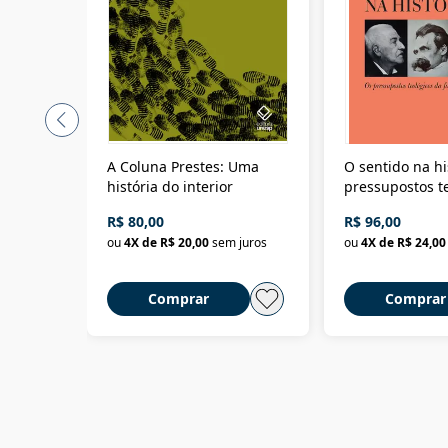
A Coluna Prestes: Uma
O sentido na hi
história do interior
pressupostos t
da filosofia da 
R$ 80,00
R$ 96,00
ou
4
X de
R$ 20,00
sem juros
ou
4
X de
R$ 24,00
Comprar
Comprar