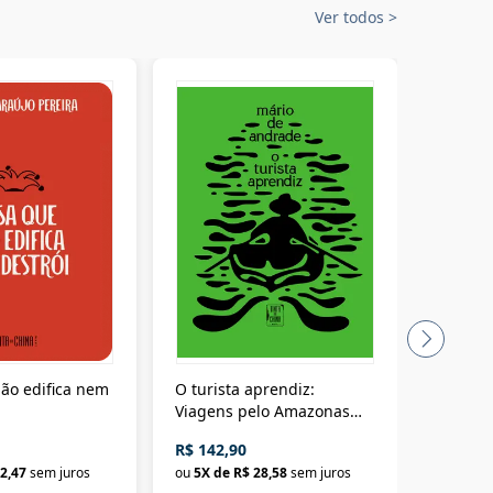
Ver todos
>
ão edifica nem
O turista aprendiz:
Coloniz
Viagens pelo Amazonas
totalita
até o Peru, pelo Madeira
crimino
R$ 142,90
R$ 69,9
até a Bolívia e por Marajó
2,47
sem juros
ou
5
X de
R$ 28,58
sem juros
ou
3
X d
até dizer chega