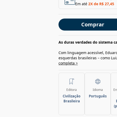
Em até
2
X de
R$ 27,45
Comprar
As duras verdades do sistema cap
Com linguagem acessível, Eduard
esquerdas brasileiras – como Lu
completa >
Editora
Idioma
En
Civilização
Português
Brasileira
(