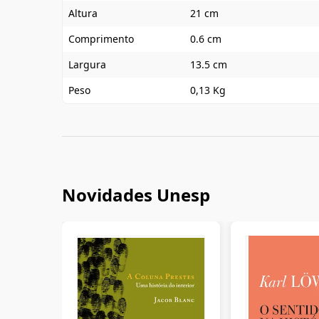
Altura
21 cm
Comprimento
0.6 cm
Largura
13.5 cm
Peso
0,13 Kg
Novidades Unesp