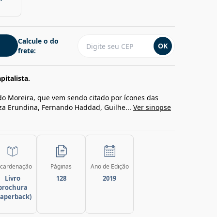
Calcule o do
OK
frete:
italista.
o Moreira, que vem sendo citado por ícones das
iza Erundina, Fernando Haddad, Guilhe...
Ver sinopse
cardenação
Páginas
Ano de Edição
Livro
128
2019
brochura
paperback)