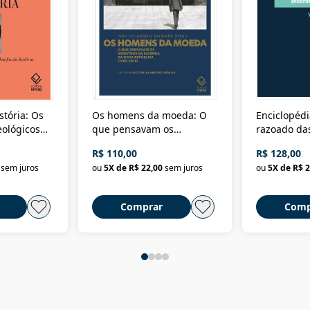
stória: Os
Os homens da moeda: O
Enciclopédi
eológicos
que pensavam os
razoado das
história
ministros da Fazenda da
artes e dos o
R$ 110,00
R$ 128,00
Nova República (1985-
Civilização 
sem juros
ou
5
X de
R$ 22,00
sem juros
ou
5
X de
R$ 2
2018)
Comprar
Comp