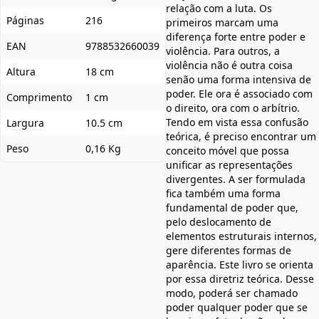
relação com a luta. Os
Páginas
216
primeiros marcam uma
diferença forte entre poder e
EAN
9788532660039
violência. Para outros, a
violência não é outra coisa
Altura
18 cm
senão uma forma intensiva de
poder. Ele ora é associado com
Comprimento
1 cm
o direito, ora com o arbítrio.
Tendo em vista essa confusão
Largura
10.5 cm
teórica, é preciso encontrar um
Peso
0,16 Kg
conceito móvel que possa
unificar as representações
divergentes. A ser formulada
fica também uma forma
fundamental de poder que,
pelo deslocamento de
elementos estruturais internos,
gere diferentes formas de
aparência. Este livro se orienta
por essa diretriz teórica. Desse
modo, poderá ser chamado
poder qualquer poder que se