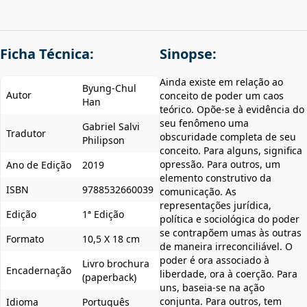
Ficha Técnica:
Sinopse:
Ainda existe em relação ao
Byung-Chul
Autor
conceito de poder um caos
Han
teórico. Opõe-se à evidência do
seu fenômeno uma
Gabriel Salvi
Tradutor
obscuridade completa de seu
Philipson
conceito. Para alguns, significa
opressão. Para outros, um
Ano de Edição
2019
elemento construtivo da
ISBN
9788532660039
comunicação. As
representações jurídica,
Edição
1ª Edição
política e sociológica do poder
se contrapõem umas às outras
Formato
10,5 X 18 cm
de maneira irreconciliável. O
poder é ora associado à
Livro brochura
Encadernação
liberdade, ora à coerção. Para
(paperback)
uns, baseia-se na ação
conjunta. Para outros, tem
Idioma
Português