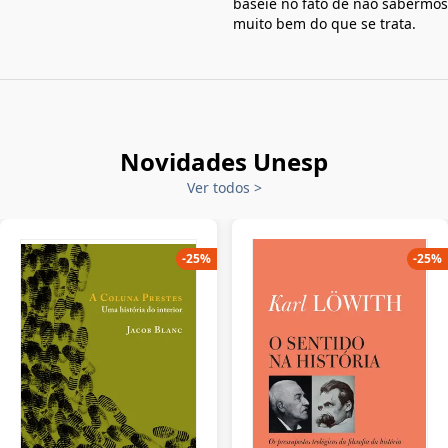
baseie no fato de não sabermos
muito bem do que se trata.
Novidades Unesp
Ver todos
>
-
25
%
-
25
%