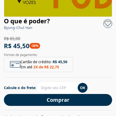
O que é poder?
Byung-Chul Han
R$ 65,00
R$ 45,50
-
30
%
Formas de pagamento:
Cartão de crédito:
R$ 45,50
Em até
2
X de
R$ 22,75
Calcule o do frete:
OK
Comprar