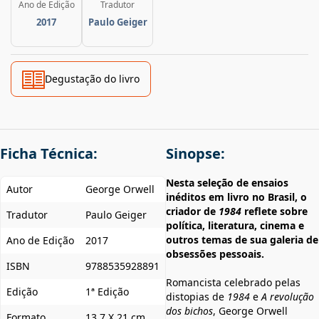
Ano de Edição
Tradutor
2017
Paulo Geiger
Degustação do livro
Ficha Técnica:
Sinopse:
Nesta seleção de ensaios
Autor
George Orwell
inéditos em livro no Brasil, o
criador de
1984
reflete sobre
Tradutor
Paulo Geiger
política, literatura, cinema e
outros temas de sua galeria de
Ano de Edição
2017
obsessões pessoais.
ISBN
9788535928891
Romancista celebrado pelas
Edição
1ª Edição
distopias de
1984
e
A revolução
dos bichos
, George Orwell
Formato
13,7 X 21 cm