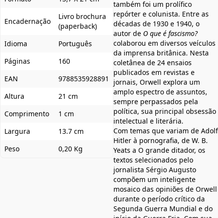
também foi um prolífico
repórter e colunista. Entre as
Livro brochura
Encadernação
décadas de 1930 e 1940, o
(paperback)
autor de
O que é fascismo?
colaborou em diversos veículos
Idioma
Português
da imprensa britânica. Nesta
Páginas
160
coletânea de 24 ensaios
publicados em revistas e
EAN
9788535928891
jornais, Orwell explora um
amplo espectro de assuntos,
Altura
21 cm
sempre perpassados pela
política, sua principal obsessão
Comprimento
1 cm
intelectual e literária.
Com temas que variam de Adolf
Largura
13.7 cm
Hitler à pornografia, de W. B.
Peso
0,20 Kg
Yeats a O grande ditador, os
textos selecionados pelo
jornalista Sérgio Augusto
compõem um inteligente
mosaico das opiniões de Orwell
durante o período crítico da
Segunda Guerra Mundial e do