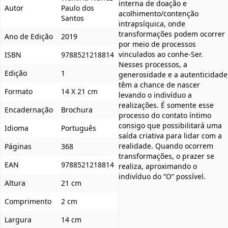
interna de doação e
Autor
Paulo dos
acolhimento/contenção
Santos
intrapsíquica, onde
transformações podem ocorrer
Ano de Edição
2019
por meio de processos
vinculados ao conhe-Ser.
ISBN
9788521218814
Nesses processos, a
Edição
1
generosidade e a autenticidade
têm a chance de nascer
Formato
14 X 21 cm
levando o indivíduo a
realizações. É somente esse
Encadernação
Brochura
processo do contato íntimo
consigo que possibilitará uma
Idioma
Português
saída criativa para lidar com a
realidade. Quando ocorrem
Páginas
368
transformações, o prazer se
EAN
9788521218814
realiza, aproximando o
indivíduo do “O” possível.
Altura
21 cm
Comprimento
2 cm
Largura
14 cm