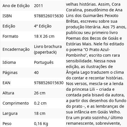
velhas histórias. Assim, Cora
Ano de Edição
2011
Coralina, pseudônimo de Ana
Lins dos Guimarães Peixoto
ISBN
9788526015630
Brêtas, escreveu sobre sua
Edição
4ª Edição
produção literária. Aos 75 anos,
publicou seu primeiro livro
Formato
18 X 26 cm
Poemas dos Becos de Goiás e
Estórias Mais. Nele foi editado
Livro brochura
Encadernação
o poema “O Prato Azul-
(paperback)
Pombinho”, escrito com rara
sensibilidade. Nessa nova
Idioma
Português
edição, as ilustrações de
Ângela Lago traduzem o clima
Páginas
40
do contar e recontar histórias.
EAN
9788526015630
Nos versos, mescla-se a lenda
da princesa Lili – criada e
Altura
26 cm
contada pela bisavó da autora,
a partir dos desenhos do fundo
Comprimento
0.2 cm
do prato -, e as lembranças de
sua infância em Goiás Velho.
Largura
18 cm
Era um prato sozinho,/ último
remanescente, sobrevivente,
Peso
0,16 Kg