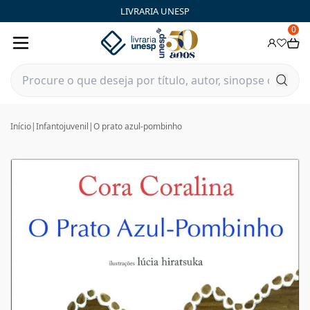
LIVRARIA UNESP
0
Início
|
Infantojuvenil
|
O prato azul-pombinho