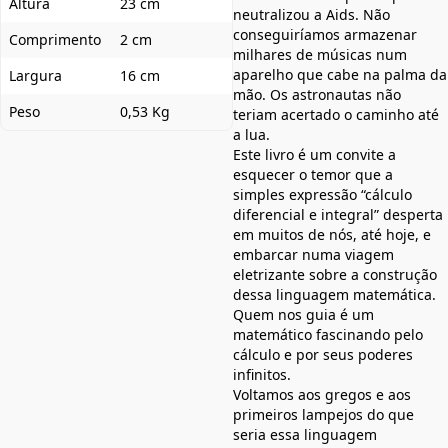
Altura
23 cm
neutralizou a Aids. Não
conseguiríamos armazenar
Comprimento
2 cm
milhares de músicas num
aparelho que cabe na palma da
Largura
16 cm
mão. Os astronautas não
Peso
0,53 Kg
teriam acertado o caminho até
a lua.
Este livro é um convite a
esquecer o temor que a
simples expressão “cálculo
diferencial e integral” desperta
em muitos de nós, até hoje, e
embarcar numa viagem
eletrizante sobre a construção
dessa linguagem matemática.
Quem nos guia é um
matemático fascinando pelo
cálculo e por seus poderes
infinitos.
Voltamos aos gregos e aos
primeiros lampejos do que
seria essa linguagem