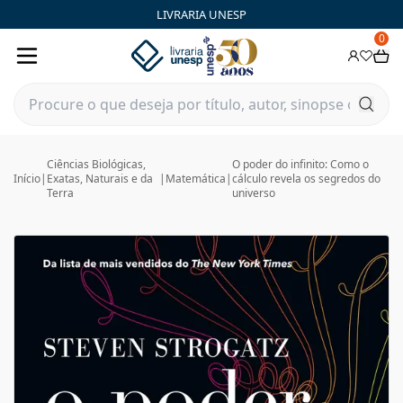
LIVRARIA UNESP
0
Ciências Biológicas,
O poder do infinito: Como o
Início
|
Exatas, Naturais e da
|
Matemática
|
cálculo revela os segredos do
Terra
universo