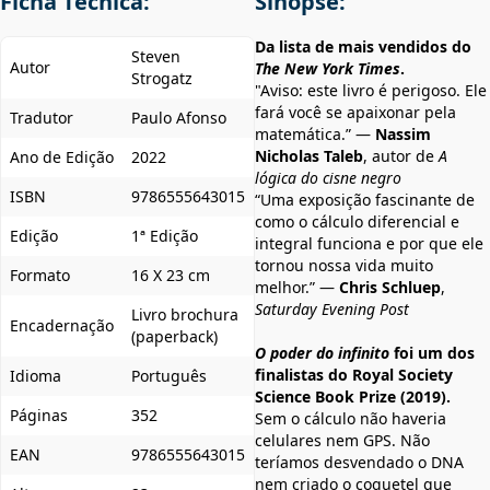
Ficha Técnica:
Sinopse:
Da lista de mais vendidos do
Steven
Autor
The New York Times
.
Strogatz
"Aviso: este livro é perigoso. Ele
fará você se apaixonar pela
Tradutor
Paulo Afonso
matemática.” —
Nassim
Nicholas Taleb
, autor de
A
Ano de Edição
2022
lógica do cisne negro
ISBN
9786555643015
“Uma exposição fascinante de
como o cálculo diferencial e
Edição
1ª Edição
integral funciona e por que ele
tornou nossa vida muito
Formato
16 X 23 cm
melhor.” —
Chris Schluep
,
Saturday Evening Post
Livro brochura
Encadernação
(paperback)
O poder do infinito
foi um dos
finalistas do Royal Society
Idioma
Português
Science Book Prize (2019).
Páginas
352
Sem o cálculo não haveria
celulares nem GPS. Não
EAN
9786555643015
teríamos desvendado o DNA
nem criado o coquetel que