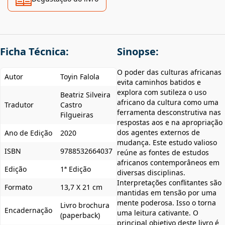
Ficha Técnica:
Sinopse:
O poder das culturas africanas
Autor
Toyin Falola
evita caminhos batidos e
explora com sutileza o uso
Beatriz Silveira
africano da cultura como uma
Tradutor
Castro
ferramenta desconstrutiva nas
Filgueiras
respostas aos e na apropriação
dos agentes externos de
Ano de Edição
2020
mudança. Este estudo valioso
ISBN
9788532664037
reúne as fontes de estudos
africanos contemporâneos em
Edição
1ª Edição
diversas disciplinas.
Interpretações conflitantes são
Formato
13,7 X 21 cm
mantidas em tensão por uma
mente poderosa. Isso o torna
Livro brochura
Encadernação
uma leitura cativante. O
(paperback)
principal objetivo deste livro é