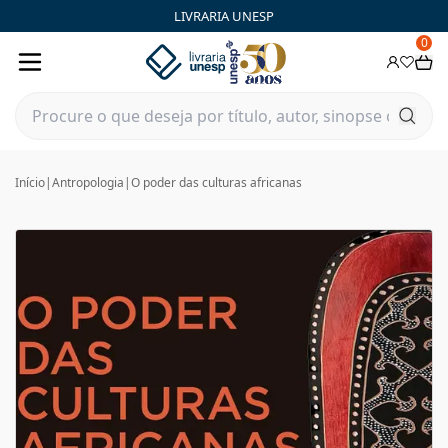
LIVRARIA UNESP
0
Início
|
Antropologia
|
O poder das culturas africanas