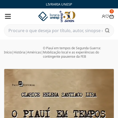
LIVRARIA UNESP
0
O Piauí em tempos de Segunda Guerra:
Início
|
História
|
Américas
|
Mobilização local e as experiências do
contingente piauiense da FEB