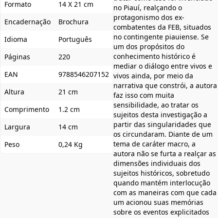
Formato
14 X 21 cm
no Piauí, realçando o
protagonismo dos ex-
Encadernação
Brochura
combatentes da FEB, situados
no contingente piauiense. Se
Idioma
Português
um dos propósitos do
conhecimento histórico é
Páginas
220
mediar o diálogo entre vivos e
EAN
9788546207152
vivos ainda, por meio da
narrativa que constrói, a autora
Altura
21 cm
faz isso com muita
sensibilidade, ao tratar os
Comprimento
1.2 cm
sujeitos desta investigação a
partir das singularidades que
Largura
14 cm
os circundaram. Diante de um
tema de caráter macro, a
Peso
0,24 Kg
autora não se furta a realçar as
dimensões individuais dos
sujeitos históricos, sobretudo
quando mantém interlocução
com as maneiras com que cada
um acionou suas memórias
sobre os eventos explicitados