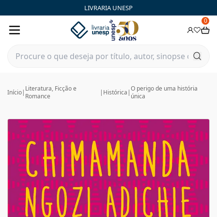
LIVRARIA UNESP
0
Literatura, Ficção e
O perigo de uma história
Início
|
|
Histórica
|
Romance
única