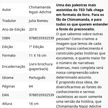
Uma das palestras mais
Chimamanda
Autor
assistidas do TED Talk chega
Ngozi Adichie
em formato de livro. Para os
fãs de Chimamanda, e para
Tradutor
Julia Romeu
todos os que querem entender
a fonte do preconceito.
Ano de Edição
2019
O que sabemos sobre outras
ISBN
9788535932539
pessoas? Como criamos a
imagem que temos de cada
Edição
1ª Edição
povo? Nosso conhecimento é
construído pelas histórias que
Formato
11 X 16 cm
escutamos, e quanto maior for
o número de narrativas
Livro brochura
Encadernação
diversas, mais completa será
(paperback)
nossa compreensão sobre
determinado assunto.
Idioma
Português
É propondo essa ideia, de
Páginas
64
diversificarmos as fontes do
conhecimento e sermos
EAN
9788535932539
cautelosos ao ouvir somente
uma versão da história, que
Altura
16 cm
Chimamanda Ngozi Adichie