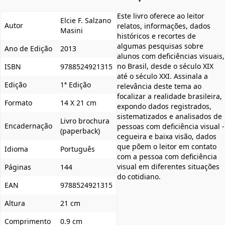
Este livro oferece ao leitor
Elcie F. Salzano
Autor
relatos, informações, dados
Masini
históricos e recortes de
algumas pesquisas sobre
Ano de Edição
2013
alunos com deficiências visuais,
no Brasil, desde o século XIX
ISBN
9788524921315
até o século XXI. Assinala a
Edição
1ª Edição
relevância deste tema ao
focalizar a realidade brasileira,
Formato
14 X 21 cm
expondo dados registrados,
sistematizados e analisados de
Livro brochura
Encadernação
pessoas com deficiência visual -
(paperback)
cegueira e baixa visão, dados
que põem o leitor em contato
Idioma
Português
com a pessoa com deficiência
visual em diferentes situações
Páginas
144
do cotidiano.
EAN
9788524921315
Altura
21 cm
Comprimento
0.9 cm