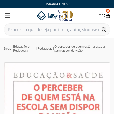
LIVRARIA UNESP
0
Educação e
O perceber de quem está na escola
Início
|
|
Pedagogia
|
Pedagogia
sem dispor da visão