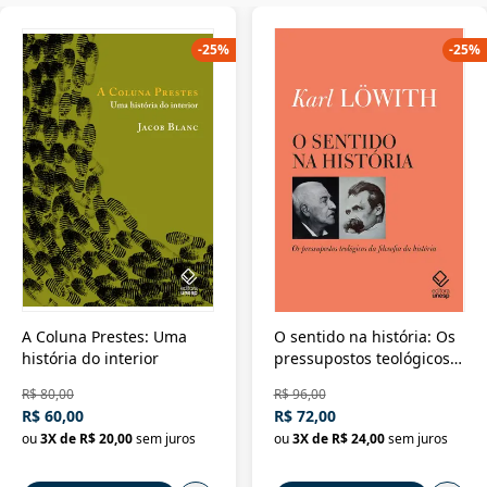
-
25
%
-
25
%
A Coluna Prestes: Uma
O sentido na história: Os
história do interior
pressupostos teológicos
da filosofia da história
R$ 80,00
R$ 96,00
R$ 60,00
R$ 72,00
ou
3
X de
R$ 20,00
sem juros
ou
3
X de
R$ 24,00
sem juros