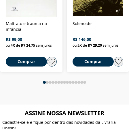
Maltrato e trauma na
Solenoide
infância
R$ 99,00
R$ 146,00
ou
4
X de
R$ 24,75
sem juros
ou
5
X de
R$ 29,20
sem juros
Comprar
Comprar
ASSINE NOSSA NEWSLETTER
Cadastre-se e e fique por dentro das novidades da Livraria
Unesp!