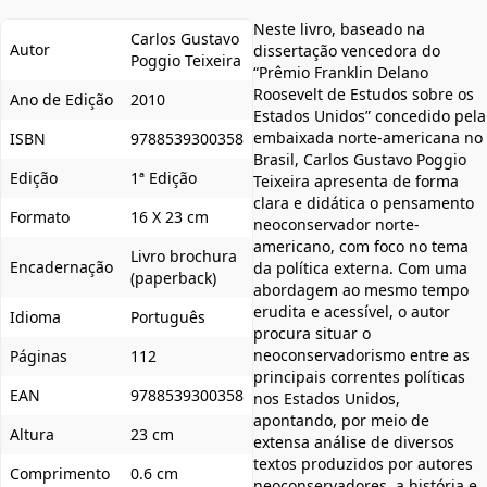
Neste livro, baseado na
Carlos Gustavo
Autor
dissertação vencedora do
Poggio Teixeira
“Prêmio Franklin Delano
Roosevelt de Estudos sobre os
Ano de Edição
2010
Estados Unidos” concedido pela
embaixada norte-americana no
ISBN
9788539300358
Brasil, Carlos Gustavo Poggio
Edição
1ª Edição
Teixeira apresenta de forma
clara e didática o pensamento
Formato
16 X 23 cm
neoconservador norte-
americano, com foco no tema
Livro brochura
Encadernação
da política externa. Com uma
(paperback)
abordagem ao mesmo tempo
erudita e acessível, o autor
Idioma
Português
procura situar o
neoconservadorismo entre as
Páginas
112
principais correntes políticas
EAN
9788539300358
nos Estados Unidos,
apontando, por meio de
Altura
23 cm
extensa análise de diversos
textos produzidos por autores
Comprimento
0.6 cm
neoconservadores, a história e