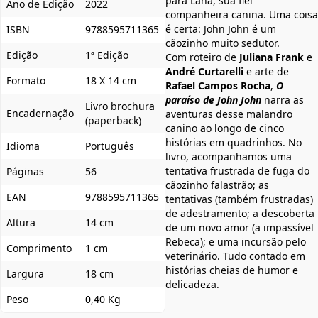
para Lana, sua fiel
Ano de Edição
2022
companheira canina. Uma coisa
é certa: John John é um
ISBN
9788595711365
cãozinho muito sedutor.
Edição
1ª Edição
Com roteiro de
Juliana Frank
e
André Curtarelli
e arte de
Formato
18 X 14 cm
Rafael Campos Rocha
,
O
paraíso de John John
narra as
Livro brochura
Encadernação
aventuras desse malandro
(paperback)
canino ao longo de cinco
histórias em quadrinhos. No
Idioma
Português
livro, acompanhamos uma
tentativa frustrada de fuga do
Páginas
56
cãozinho falastrão; as
EAN
9788595711365
tentativas (também frustradas)
de adestramento; a descoberta
Altura
14 cm
de um novo amor (a impassível
Rebeca); e uma incursão pelo
Comprimento
1 cm
veterinário. Tudo contado em
histórias cheias de humor e
Largura
18 cm
delicadeza.
Peso
0,40 Kg