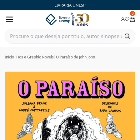
LIVRARIA UNESP
0
Início
|
Hqs e Graphic Novels
|
O Paraíso de John John