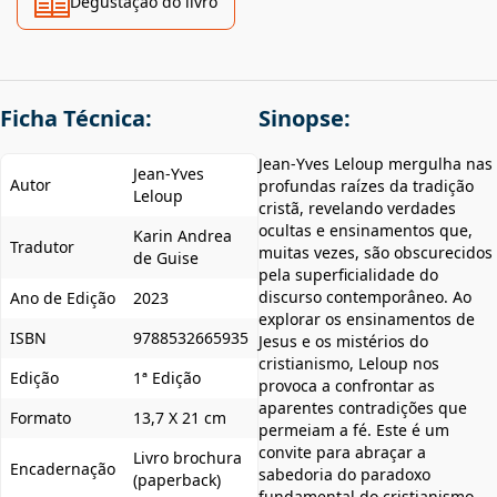
Degustação do livro
Ficha Técnica:
Sinopse:
Jean-Yves Leloup mergulha nas
Jean-Yves
Autor
profundas raízes da tradição
Leloup
cristã, revelando verdades
ocultas e ensinamentos que,
Karin Andrea
Tradutor
muitas vezes, são obscurecidos
de Guise
pela superficialidade do
discurso contemporâneo. Ao
Ano de Edição
2023
explorar os ensinamentos de
ISBN
9788532665935
Jesus e os mistérios do
cristianismo, Leloup nos
Edição
1ª Edição
provoca a confrontar as
aparentes contradições que
Formato
13,7 X 21 cm
permeiam a fé. Este é um
convite para abraçar a
Livro brochura
Encadernação
sabedoria do paradoxo
(paperback)
fundamental do cristianismo