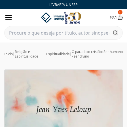
LIVRARIA UNESP
0
Religião e
O paradoxo cristão: Ser humano
Início
|
|
Espiritualidade
|
Espiritualidade
- ser divino