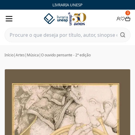
LIVRARIA UNESP
0
Início
|
Artes
|
Música
|
O ouvido pensante - 2ª edição