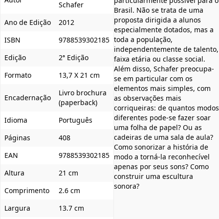
particularmente possível para o
Schafer
Brasil. Não se trata de uma
proposta dirigida a alunos
Ano de Edição
2012
especialmente dotados, mas a
toda a população,
ISBN
9788539302185
independentemente de talento,
Edição
2ª Edição
faixa etária ou classe social.
Além disso, Schafer preocupa-
Formato
13,7 X 21 cm
se em particular com os
elementos mais simples, com
Livro brochura
Encadernação
as observações mais
(paperback)
corriqueiras: de quantos modos
diferentes pode-se fazer soar
Idioma
Português
uma folha de papel? Ou as
cadeiras de uma sala de aula?
Páginas
408
Como sonorizar a história de
EAN
9788539302185
modo a torná-la reconhecível
apenas por seus sons? Como
Altura
21 cm
construir uma escultura
sonora?
Comprimento
2.6 cm
Largura
13.7 cm