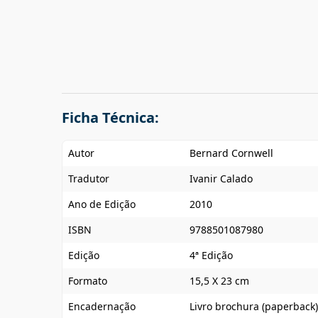
Ficha Técnica:
Autor
Bernard Cornwell
Tradutor
Ivanir Calado
Ano de Edição
2010
ISBN
9788501087980
Edição
4ª Edição
Formato
15,5 X 23 cm
Encadernação
Livro brochura (paperback)