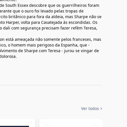
de South Essex descobre que os guerrilheiros foram
arante que o ouro foi levado pelas tropas de
ito britânico para fora da aldeia, mas Sharpe não se
to Harper, volta para Casatejada às escondidas. Os
lo dali com segurança precisam fazer refém Teresa,
ton está ameaçada não somente pelos franceses, mas
ólico, o homem mais perigoso da Espanha, que -
lvimento de Sharpe com Teresa - jurou se vingar de
dolorosa.
Ver todos
>