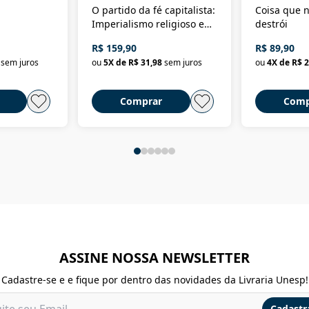
O partido da fé capitalista:
Coisa que n
Imperialismo religioso e
destrói
dominação de classe no
R$ 159,90
R$ 89,90
Brasil
sem juros
ou
5
X de
R$ 31,98
sem juros
ou
4
X de
R$ 2
Comprar
Comp
ASSINE NOSSA NEWSLETTER
Cadastre-se e e fique por dentro das novidades da Livraria Unesp!
Cadastr