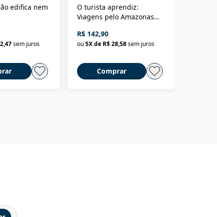
ão edifica nem
O turista aprendiz:
Coloniz
Viagens pelo Amazonas
totalita
até o Peru, pelo Madeira
crimino
R$ 142,90
R$ 69,9
até a Bolívia e por Marajó
2,47
sem juros
ou
5
X de
R$ 28,58
sem juros
ou
3
X d
até dizer chega
rar
Comprar
C
ar