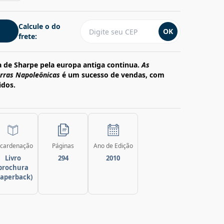
Calcule o do
OK
frete:
a de Sharpe pela europa antiga continua.
As
rras Napoleônicas
é um sucesso de vendas, com
idos.
cardenação
Páginas
Ano de Edição
Livro
294
2010
brochura
paperback)