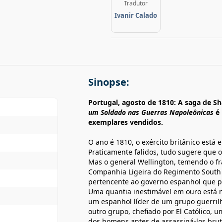
Tradutor
Ivanir Calado
Sinopse:
Portugal, agosto de 1810: A saga de S
um Soldado nas Guerras Napoleônicas
é 
exemplares vendidos.
O ano é 1810, o exército britânico está
Praticamente falidos, tudo sugere que o
Mas o general Wellington, temendo o fr
Companhia Ligeira do Regimento South 
pertencente ao governo espanhol que 
Uma quantia inestimável em ouro está n
um espanhol líder de um grupo guerril
outro grupo, chefiado por El Católico, 
dos homens antes de assassiná-los bru