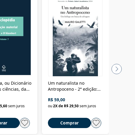
a, ou Dicionário
Um naturalista no
A vora
 ciências, das
Antropoceno - 2ª edição:
fícios - Vol. 7:
Um biólogo em busca do
R$ 59,00
R$ 58,0
material
selvagem
5,60
sem juros
ou
2
X de
R$ 29,50
sem juros
ou
2
X d
rar
Comprar
C