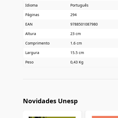
Idioma
Português
Páginas
294
EAN
9788501087980
Altura
23 cm
Comprimento
1.6 cm
Largura
15.5 cm
Peso
0,43 Kg
Novidades Unesp