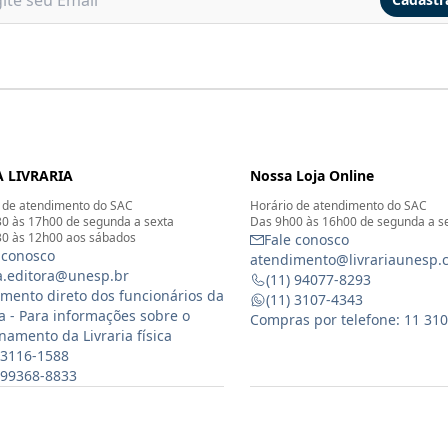
 LIVRARIA
Nossa Loja Online
 de atendimento do SAC
Horário de atendimento do SAC
0 às 17h00 de segunda a sexta
Das 9h00 às 16h00 de segunda a s
0 às 12h00 aos sábados
Fale conosco
 conosco
atendimento@livrariaunesp.
ia.editora@unesp.br
(11) 94077-8293
mento direto dos funcionários da
(11) 3107-4343
ia - Para informações sobre o
Compras por telefone: 11 31
namento da Livraria física
 3116-1588
) 99368-8833