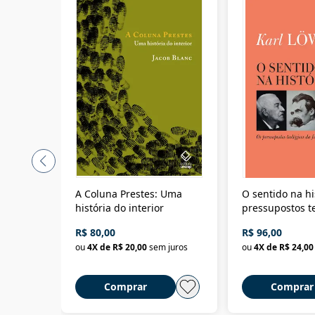
A Coluna Prestes: Uma
O sentido na hi
história do interior
pressupostos t
da filosofia da 
R$ 80,00
R$ 96,00
ou
4
X de
R$ 20,00
sem juros
ou
4
X de
R$ 24,00
Comprar
Comprar