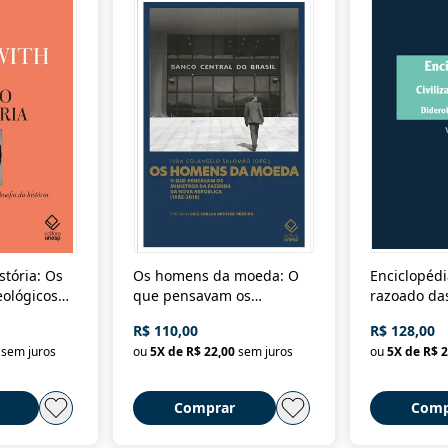
stória: Os
Os homens da moeda: O
Enciclopédi
eológicos
que pensavam os
razoado das
história
ministros da Fazenda da
artes e dos o
R$ 110,00
R$ 128,00
Nova República (1985-
Civilização 
sem juros
ou
5
X de
R$ 22,00
sem juros
ou
5
X de
R$ 2
2018)
Comprar
Comp