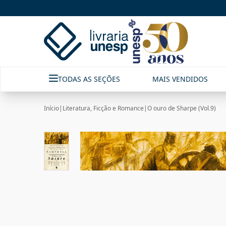
TODAS AS SEÇÕES
MAIS VENDIDOS
Início
|
Literatura, Ficção e Romance
|
O ouro de Sharpe (Vol.9)