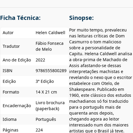
Ficha Técnica:
Sinopse:
Por muito tempo, prevaleceu
Autor
Helen Caldwell
nas leituras críticas de Dom
Casmurro o tom malicioso
Fábio Fonseca
Tradutor
sobre a personalidade de
de Melo
Capitu. Helena Caldwell analisa
a obra-prima de Machado de
Ano de Edição
2022
Assis afastando-se dessas
ISBN
9786555800289
interpretações machistas e
revelando o nexo que o escritor
Edição
3ª Edição
estabelece com Otelo, de
Shakespeare. Publicado em
Formato
14 X 21 cm
1960, este clássico dos estudos
machadianos só foi traduzido
Livro brochura
Encadernação
para o português mais de
(paperback)
quarenta anos depois,
chegando agora ao leitor
Idioma
Português
interessado num dos maiores
Páginas
224
artistas que o Brasil já teve.