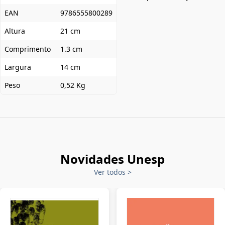
EAN
9786555800289
Altura
21 cm
Comprimento
1.3 cm
Largura
14 cm
Peso
0,52 Kg
Novidades Unesp
Ver todos
>