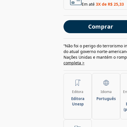
Em até
3
X de
R$ 25,33
Comprar
“Não foi o perigo do terrorismo i
do atual governo norte-americano
Nações Unidas e mantém o rompi
completa >
Editora
Idioma
En
Editora
Português
Unesp
(