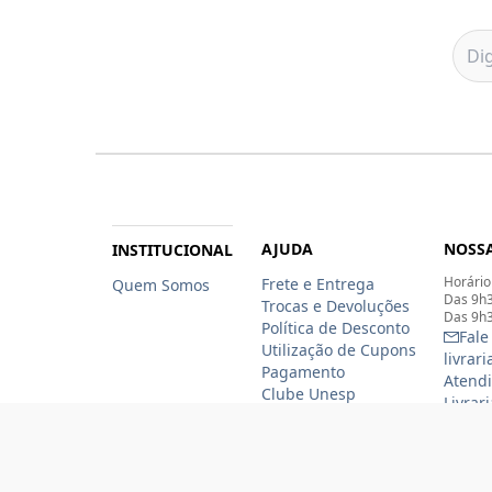
AJUDA
NOSSA
INSTITUCIONAL
Horário
Frete e Entrega
Quem Somos
Das 9h3
Trocas e Devoluções
Das 9h3
Política de Desconto
Fale
Utilização de Cupons
livrar
Pagamento
Atendi
Clube Unesp
Livrar
funcio
(11)
(11