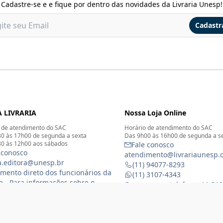
Cadastre-se e e fique por dentro das novidades da Livraria Unesp!
Cadastr
 LIVRARIA
Nossa Loja Online
 de atendimento do SAC
Horário de atendimento do SAC
0 às 17h00 de segunda a sexta
Das 9h00 às 16h00 de segunda a s
0 às 12h00 aos sábados
Fale conosco
 conosco
atendimento@livrariaunesp.
ia.editora@unesp.br
(11) 94077-8293
mento direto dos funcionários da
(11) 3107-4343
ia - Para informações sobre o
Compras por telefone: 11 31
namento da Livraria física
 3116-1588
) 99368-8833