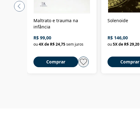
Maltrato e trauma na
Solenoide
infância
R$ 99,00
R$ 146,00
ou
4
X de
R$ 24,75
sem juros
ou
5
X de
R$ 29,20
Comprar
Comprar