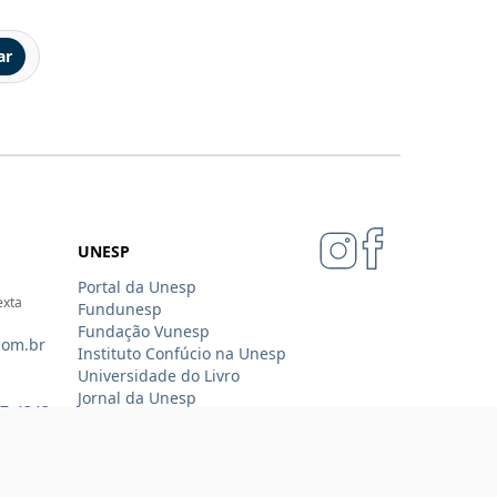
ar
UNESP
Portal da Unesp
exta
Fundunesp
Fundação Vunesp
com.br
Instituto Confúcio na Unesp
Universidade do Livro
Jornal da Unesp
07-4343
Loja Oficial Sempre Unesp