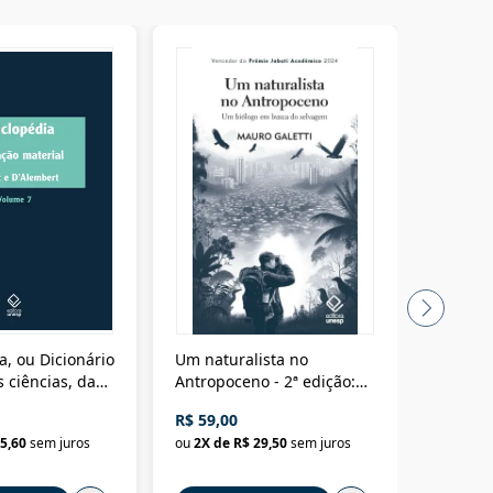
a, ou Dicionário
Um naturalista no
A vora
 ciências, das
Antropoceno - 2ª edição:
fícios - Vol. 7:
Um biólogo em busca do
R$ 59,00
R$ 58,0
material
selvagem
5,60
sem juros
ou
2
X de
R$ 29,50
sem juros
ou
2
X d