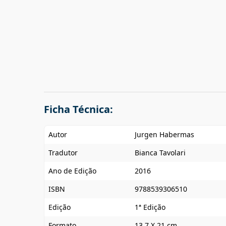
Ficha Técnica:
Autor
Jurgen Habermas
Tradutor
Bianca Tavolari
Ano de Edição
2016
ISBN
9788539306510
Edição
1ª Edição
Formato
13,7 X 21 cm