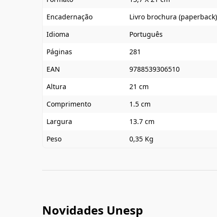
Encadernação
Livro brochura (paperback)
Idioma
Português
Páginas
281
EAN
9788539306510
Altura
21 cm
Comprimento
1.5 cm
Largura
13.7 cm
Peso
0,35 Kg
Novidades Unesp