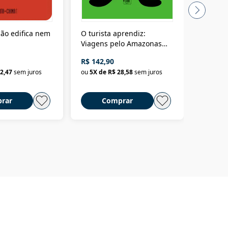
ão edifica nem
O turista aprendiz:
Coloniz
Viagens pelo Amazonas
totalita
até o Peru, pelo Madeira
crimino
R$ 142,90
R$ 69,9
até a Bolívia e por Marajó
2,47
sem juros
ou
5
X de
R$ 28,58
sem juros
ou
3
X d
até dizer chega
rar
Comprar
C