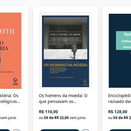
stória: Os
Os homens da moeda: O
Enciclopédi
eológicos
que pensavam os
razoado das
história
ministros da Fazenda da
artes e dos o
R$ 110,00
R$ 128,00
Nova República (1985-
Civilização 
sem juros
ou
5
X de
R$ 22,00
sem juros
ou
5
X de
R$ 2
2018)