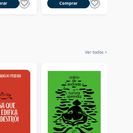
rar
Comprar
C
Ver todos
>