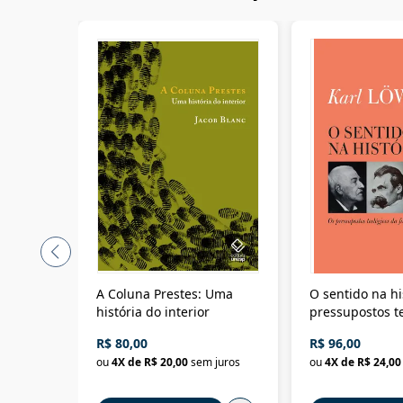
A Coluna Prestes: Uma
O sentido na hi
história do interior
pressupostos t
da filosofia da 
R$ 80,00
R$ 96,00
ou
4
X de
R$ 20,00
sem juros
ou
4
X de
R$ 24,00