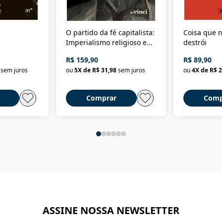
O partido da fé capitalista:
Coisa que n
Imperialismo religioso e
destrói
dominação de classe no
R$ 159,90
R$ 89,90
Brasil
sem juros
ou
5
X de
R$ 31,98
sem juros
ou
4
X de
R$ 2
Comprar
Comp
ASSINE NOSSA NEWSLETTER