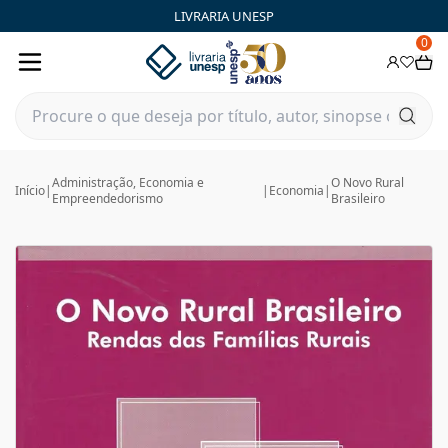
LIVRARIA UNESP
0
Administração, Economia e
O Novo Rural
Início
|
|
Economia
|
Empreendedorismo
Brasileiro