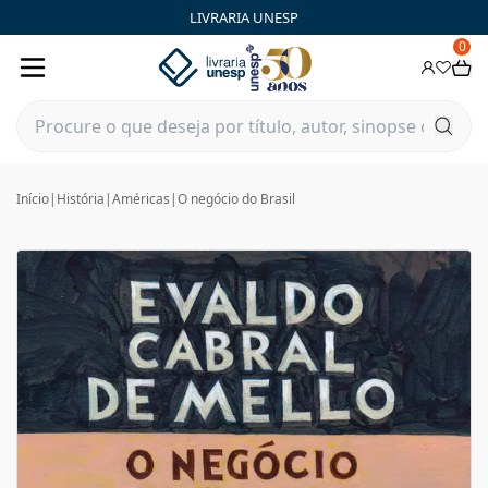
LIVRARIA UNESP
0
Início
|
História
|
Américas
|
O negócio do Brasil