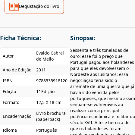
Degustação do livro
Ficha Técnica:
Sinopse:
Sessenta e três toneladas de
Evaldo Cabral
Autor
ouro: esse foi o preço que
de Mello
Portugal pagou aos holandeses
para que eles devolvessem o
Ano de Edição
2011
Nordeste aos lusitanos; essa
negociação teria sido o
ISBN
9788535918120
arremate de uma guerra que já
Edição
1ª Edição
havia sido vencida pelos
portugueses, que mesmo assim
Formato
12,5 X 18 cm
sentiam-se vulneráveis ao
rivalizar com a principal
Livro brochura
Encadernação
potência econômica e militar do
(paperback)
século XVII. A tese heroica de
que os holandeses foram
Idioma
Português
expulsos mediante a valentia