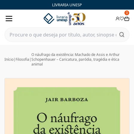
LIVRARIA UNESP
0
O náufrago da existência: Machado de Assis e Arthur
Início
|
Filosofia
|
Schopenhauer – Caricatura, paródia, tragédia e ética
animal