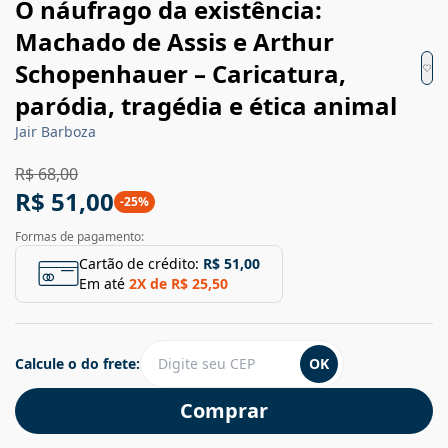
O náufrago da existência:
Machado de Assis e Arthur
Schopenhauer – Caricatura,
paródia, tragédia e ética animal
Jair Barboza
R$ 68,00
R$ 51,00
-
25
%
Formas de pagamento:
Cartão de crédito:
R$ 51,00
Em até
2
X de
R$ 25,50
Calcule o do frete:
OK
Comprar