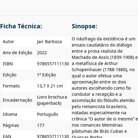
Ficha Técnica:
Sinopse:
O náufrago da existência é um
Autor
Jair Barboza
ensaio caudatário do diálogo
entre a prosa realista de
Ano de Edição
2022
Machado de Assis (1839-1908) e
a metafísica de Arthur
ISBN
9786557111130
Schopenhauer (1788-1860), no
Edição
1ª Edição
qual o autor efetua uma
aproximação entre os dois
Formato
13,7 X 21 cm
autores escolhendo como fio
condutor a recepção e a
Livro brochura
Encadernação
assimilação do filósofo alemão
(paperback)
pelo romancista brasileiro,
notadas especialmente na
Idioma
Português
crônica “O autor de si mesmo” e
nos romances Memórias
Páginas
177
póstumas de Brás Cubas e
EAN
9786557111130
Quincas Borba.