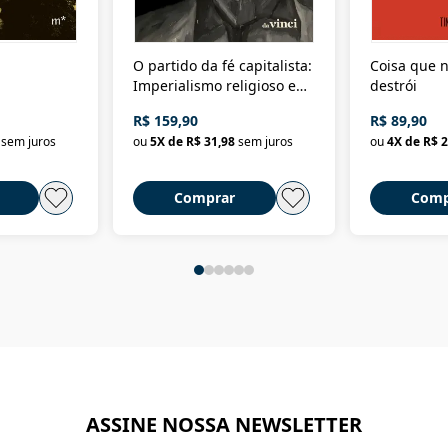
O partido da fé capitalista:
Coisa que n
Imperialismo religioso e
destrói
dominação de classe no
R$ 159,90
R$ 89,90
Brasil
sem juros
ou
5
X de
R$ 31,98
sem juros
ou
4
X de
R$ 2
Comprar
Comp
ASSINE NOSSA NEWSLETTER