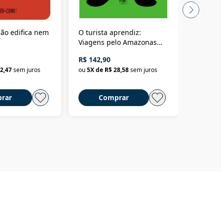
ão edifica nem
O turista aprendiz:
Coloniz
Viagens pelo Amazonas
totalita
até o Peru, pelo Madeira
crimino
R$ 142,90
R$ 69,9
até a Bolívia e por Marajó
2,47
sem juros
ou
5
X de
R$ 28,58
sem juros
ou
3
X d
até dizer chega
rar
Comprar
C