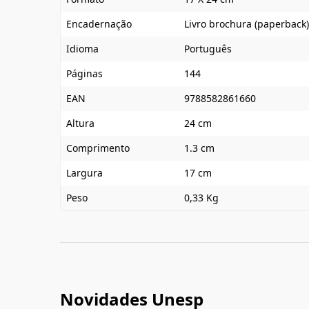
Encadernação
Livro brochura (paperback)
Idioma
Português
Páginas
144
EAN
9788582861660
Altura
24 cm
Comprimento
1.3 cm
Largura
17 cm
Peso
0,33 Kg
Novidades Unesp