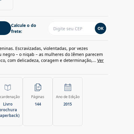
Calcule o do
OK
frete:
inas. Escravizadas, violentadas, por vezes
u negro – o niqab – as mulheres do Iêmen parecem
co, com delicadeza, coragem e determinação,...
Ver
cardenação
Páginas
Ano de Edição
Livro
144
2015
brochura
paperback)