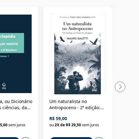
a, ou Dicionário
Um naturalista no
A vora
 ciências, das
Antropoceno - 2ª edição:
fícios - Vol. 7:
Um biólogo em busca do
R$ 59,00
R$ 58,0
material
selvagem
5,60
sem juros
ou
2
X de
R$ 29,50
sem juros
ou
2
X d