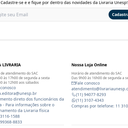
Cadastre-se e e fique por dentro das novidades da Livraria Unesp!
Cadastr
 LIVRARIA
Nossa Loja Online
 de atendimento do SAC
Horário de atendimento do SAC
0 às 17h00 de segunda a sexta
Das 9h00 às 16h00 de segunda a s
0 às 12h00 aos sábados
Fale conosco
 conosco
atendimento@livrariaunesp.
ia.editora@unesp.br
(11) 94077-8293
mento direto dos funcionários da
(11) 3107-4343
ia - Para informações sobre o
Compras por telefone: 11 31
namento da Livraria física
 3116-1588
) 99368-8833