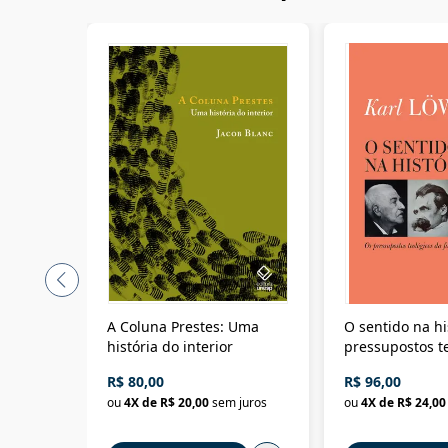
A Coluna Prestes: Uma
O sentido na hi
história do interior
pressupostos t
da filosofia da 
R$ 80,00
R$ 96,00
ou
4
X de
R$ 20,00
sem juros
ou
4
X de
R$ 24,00