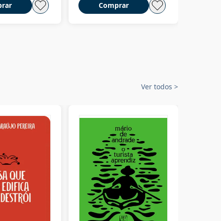
rar
Comprar
C
Ver todos
>