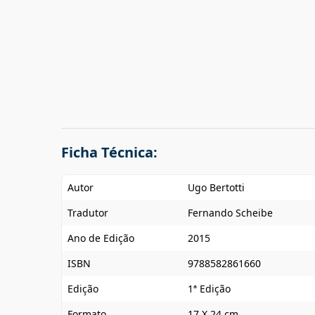
Ficha Técnica:
Autor
Ugo Bertotti
Tradutor
Fernando Scheibe
Ano de Edição
2015
ISBN
9788582861660
Edição
1ª Edição
Formato
17 X 24 cm