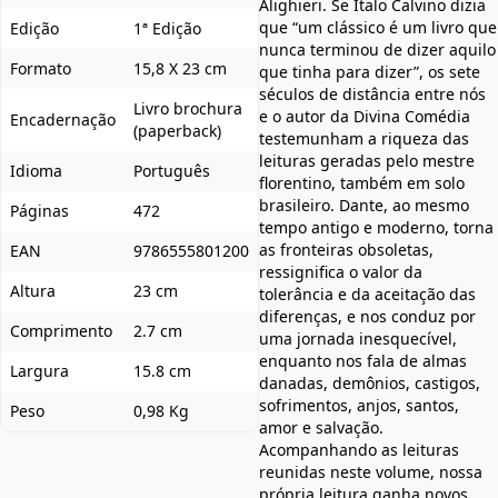
Alighieri. Se Italo Calvino dizia
que “um clássico é um livro que
Edição
1ª Edição
nunca terminou de dizer aquilo
Formato
15,8 X 23 cm
que tinha para dizer”, os sete
séculos de distância entre nós
Livro brochura
e o autor da Divina Comédia
Encadernação
(paperback)
testemunham a riqueza das
leituras geradas pelo mestre
Idioma
Português
florentino, também em solo
brasileiro. Dante, ao mesmo
Páginas
472
tempo antigo e moderno, torna
as fronteiras obsoletas,
EAN
9786555801200
ressignifica o valor da
Altura
23 cm
tolerância e da aceitação das
diferenças, e nos conduz por
Comprimento
2.7 cm
uma jornada inesquecível,
enquanto nos fala de almas
Largura
15.8 cm
danadas, demônios, castigos,
sofrimentos, anjos, santos,
Peso
0,98 Kg
amor e salvação.
Acompanhando as leituras
reunidas neste volume, nossa
própria leitura ganha novos