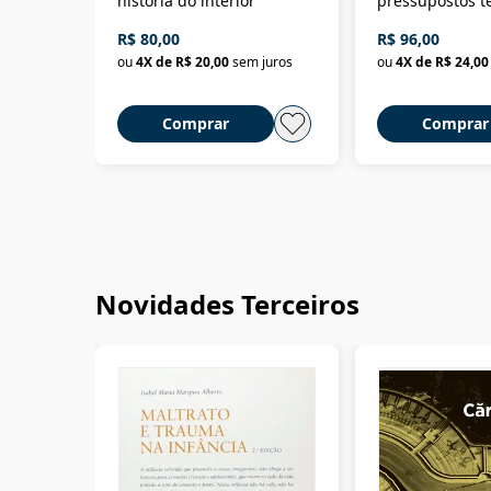
história do interior
pressupostos t
da filosofia da 
R$ 80,00
R$ 96,00
ou
4
X de
R$ 20,00
sem juros
ou
4
X de
R$ 24,00
Comprar
Comprar
Novidades Terceiros