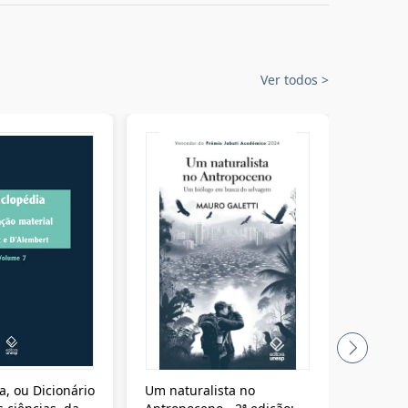
Ver todos
>
a, ou Dicionário
Um naturalista no
A vora