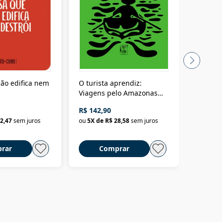
ão edifica nem
O turista aprendiz:
Coloniz
Viagens pelo Amazonas
totalita
até o Peru, pelo Madeira
crimino
R$ 142,90
R$ 69,9
até a Bolívia e por Marajó
2,47
sem juros
ou
5
X de
R$ 28,58
sem juros
ou
3
X d
até dizer chega
rar
Comprar
C