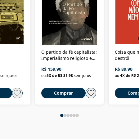
O partido da fé capitalista:
Coisa que n
Imperialismo religioso e
destrói
dominação de classe no
R$ 159,90
R$ 89,90
Brasil
sem juros
ou
5
X de
R$ 31,98
sem juros
ou
4
X de
R$ 2
Comprar
Comp