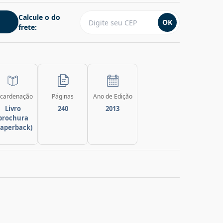
Calcule o do
OK
frete:
cardenação
Páginas
Ano de Edição
Livro
240
2013
brochura
paperback)