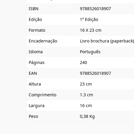
ISBN
9788526018907
Edição
1ª Edição
Formato
16 X 23 cm
Encadernação
Livro brochura (paperback)
Idioma
Português
Páginas
240
EAN
9788526018907
Altura
23 cm
Comprimento
1.3 cm
Largura
16 cm
Peso
0,38 Kg