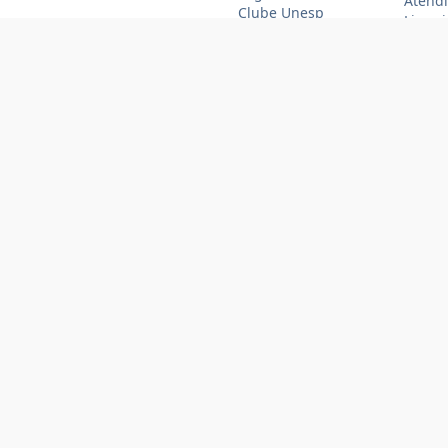
Atendi
Clube Unesp
Livrar
funcio
(11)
(11
Formas de pagamento