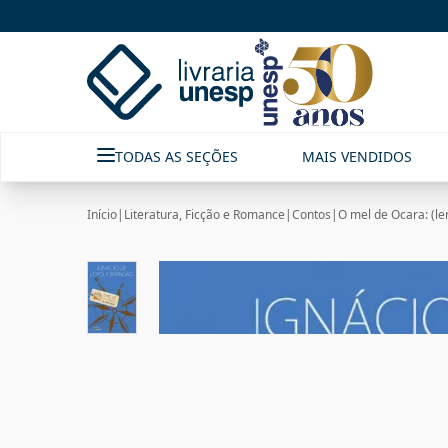
TODAS AS SEÇÕES
MAIS VENDIDOS
Início
|
Literatura, Ficção e Romance
|
Contos
|
O mel de Ocara: (ler