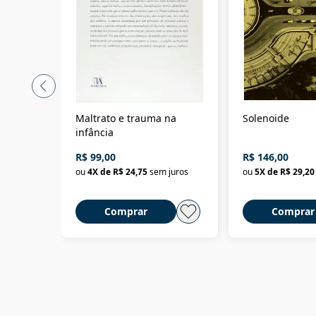
Maltrato e trauma na
Solenoide
infância
R$ 99,00
R$ 146,00
ou
4
X de
R$ 24,75
sem juros
ou
5
X de
R$ 29,20
Comprar
Comprar