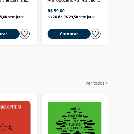
 ciências, das
Antropoceno - 2ª edição:
fícios - Vol. 7:
Um biólogo em busca do
R$ 59,00
R$ 58,0
material
selvagem
5,60
sem juros
ou
2
X de
R$ 29,50
sem juros
ou
2
X d
rar
Comprar
C
Ver todos
>