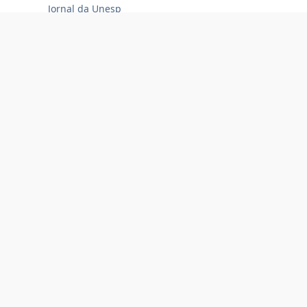
Jornal da Unesp
07-4343
Loja Oficial Sempre Unesp
Compra 100% segura
Tecnologia