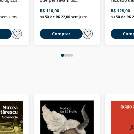
eológicos
que pensavam os
razoado das
história
ministros da Fazenda da
artes e dos o
R$ 110,00
R$ 128,00
Nova República (1985-
Civilização 
sem juros
ou
5
X de
R$ 22,00
sem juros
ou
5
X de
R$ 2
2018)
Comprar
Comp