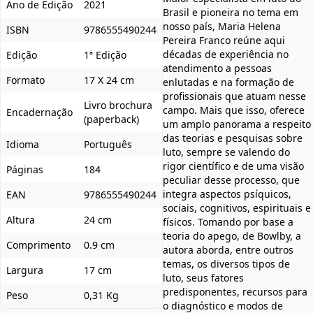
Ano de Edição
2021
Brasil e pioneira no tema em
nosso país, Maria Helena
ISBN
9786555490244
Pereira Franco reúne aqui
décadas de experiência no
Edição
1ª Edição
atendimento a pessoas
Formato
17 X 24 cm
enlutadas e na formação de
profissionais que atuam nesse
Livro brochura
campo. Mais que isso, oferece
Encadernação
(paperback)
um amplo panorama a respeito
das teorias e pesquisas sobre
Idioma
Português
luto, sempre se valendo do
rigor científico e de uma visão
Páginas
184
peculiar desse processo, que
integra aspectos psíquicos,
EAN
9786555490244
sociais, cognitivos, espirituais e
Altura
24 cm
físicos. Tomando por base a
teoria do apego, de Bowlby, a
Comprimento
0.9 cm
autora aborda, entre outros
temas, os diversos tipos de
Largura
17 cm
luto, seus fatores
predisponentes, recursos para
Peso
0,31 Kg
o diagnóstico e modos de