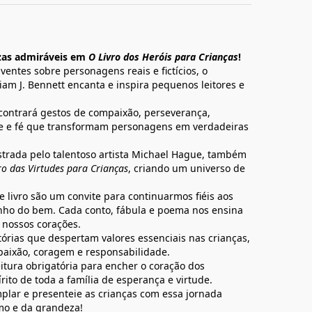
ezas admiráveis em
O Livro dos Heróis para Crianças
!
entes sobre personagens reais e fictícios, o
am J. Bennett encanta e inspira pequenos leitores e
contrará gestos de compaixão, perseverança,
de e fé que transformam personagens em verdadeiras
ustrada pelo talentoso artista Michael Hague, também
ro das Virtudes para Crianças
, criando um universo de
livro são um convite para continuarmos fiéis aos
nho do bem. Cada conto, fábula e poema nos ensina
 nossos corações.
órias que despertam valores essenciais nas crianças,
aixão, coragem e responsabilidade.
itura obrigatória para encher o coração dos
rito de toda a família de esperança e virtude.
plar e presenteie as crianças com essa jornada
mo e da grandeza!