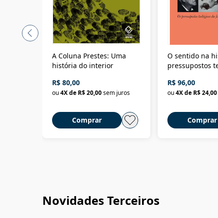
A Coluna Prestes: Uma
O sentido na hi
história do interior
pressupostos t
da filosofia da 
R$ 80,00
R$ 96,00
ou
4
X de
R$ 20,00
sem juros
ou
4
X de
R$ 24,00
Comprar
Comprar
Novidades Terceiros