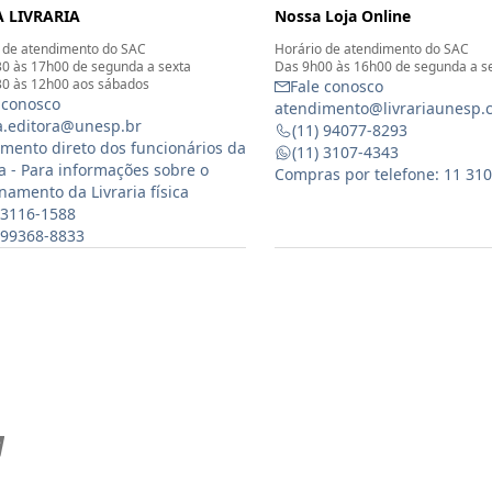
 LIVRARIA
Nossa Loja Online
 de atendimento do SAC
Horário de atendimento do SAC
0 às 17h00 de segunda a sexta
Das 9h00 às 16h00 de segunda a s
0 às 12h00 aos sábados
Fale conosco
 conosco
atendimento@livrariaunesp.
ia.editora@unesp.br
(11) 94077-8293
mento direto dos funcionários da
(11) 3107-4343
ia - Para informações sobre o
Compras por telefone: 11 31
namento da Livraria física
 3116-1588
) 99368-8833