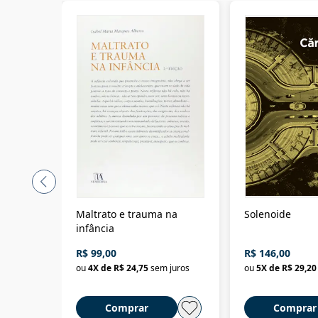
Maltrato e trauma na
Solenoide
infância
R$ 99,00
R$ 146,00
ou
4
X de
R$ 24,75
sem juros
ou
5
X de
R$ 29,20
Comprar
Comprar