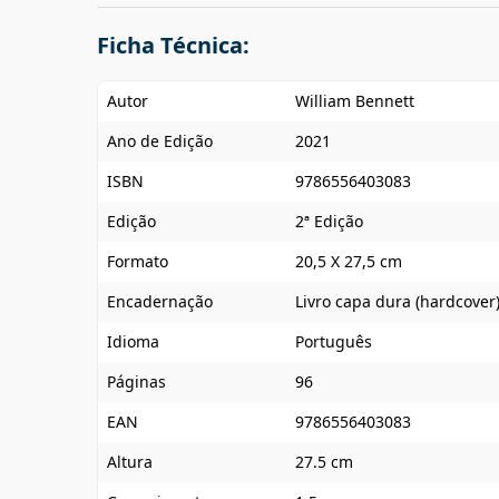
Ficha Técnica:
Autor
William Bennett
Ano de Edição
2021
ISBN
9786556403083
Edição
2ª Edição
Formato
20,5 X 27,5 cm
Encadernação
Livro capa dura (hardcover
Idioma
Português
Páginas
96
EAN
9786556403083
Altura
27.5 cm