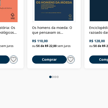
stória: Os
Os homens da moeda: O
Enciclopédi
eológicos
que pensavam os
razoado das
história
ministros da Fazenda da
artes e dos o
R$ 110,00
R$ 128,00
Nova República (1985-
Civilização 
sem juros
ou
5
X de
R$ 22,00
sem juros
ou
5
X de
R$ 2
2018)
Comprar
Comp