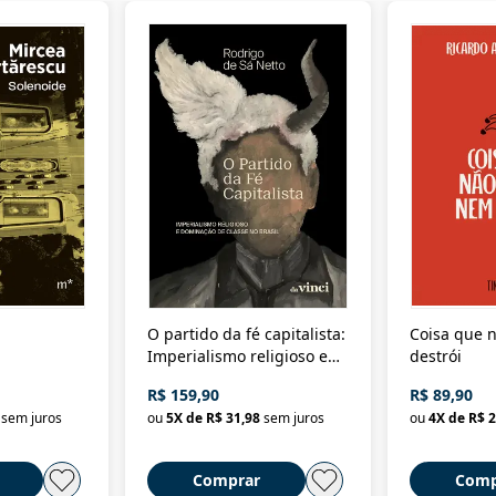
O partido da fé capitalista:
Coisa que n
Imperialismo religioso e
destrói
dominação de classe no
R$ 159,90
R$ 89,90
Brasil
sem juros
ou
5
X de
R$ 31,98
sem juros
ou
4
X de
R$ 2
Comprar
Comp