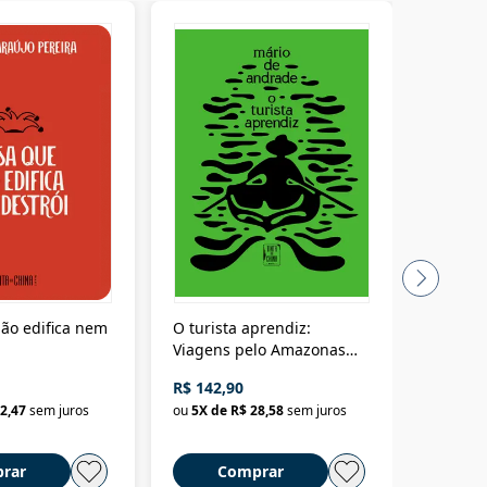
ão edifica nem
O turista aprendiz:
Coloniz
Viagens pelo Amazonas
totalita
até o Peru, pelo Madeira
crimino
R$ 142,90
R$ 69,9
até a Bolívia e por Marajó
2,47
sem juros
ou
5
X de
R$ 28,58
sem juros
ou
3
X d
até dizer chega
rar
Comprar
C