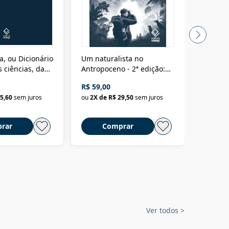
a, ou Dicionário
Um naturalista no
A vora
 ciências, das
Antropoceno - 2ª edição:
fícios - Vol. 7:
Um biólogo em busca do
R$ 59,00
R$ 58,0
material
selvagem
5,60
sem juros
ou
2
X de
R$ 29,50
sem juros
ou
2
X d
rar
Comprar
C
Ver todos
>