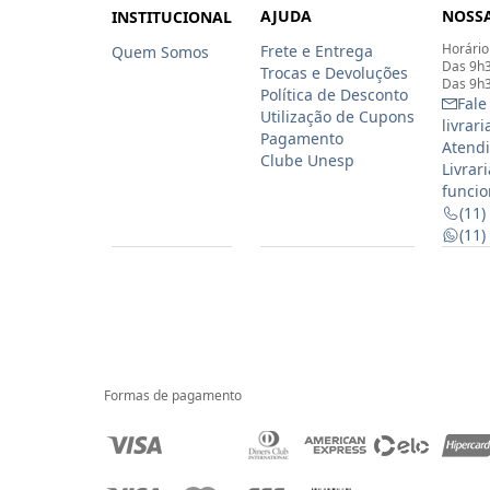
AJUDA
NOSSA
INSTITUCIONAL
Horário
Frete e Entrega
Quem Somos
Das 9h3
Trocas e Devoluções
Das 9h3
Política de Desconto
Fale
Utilização de Cupons
livrar
Pagamento
Atendi
Clube Unesp
Livrar
funcio
(11)
(11
Formas de pagamento