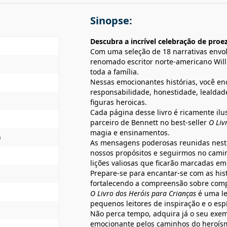
Sinopse:
Descubra a incrível celebração de pro
Com uma seleção de 18 narrativas envolv
renomado escritor norte-americano Willi
toda a família.
Nessas emocionantes histórias, você en
responsabilidade, honestidade, lealda
figuras heroicas.
Cada página desse livro é ricamente il
parceiro de Bennett no best-seller
O Liv
magia e ensinamentos.
)
As mensagens poderosas reunidas neste 
nossos propósitos e seguirmos no cami
lições valiosas que ficarão marcadas em
Prepare-se para encantar-se com as hist
fortalecendo a compreensão sobre comp
O Livro dos Heróis para Crianças
é uma le
pequenos leitores de inspiração e o espí
Não perca tempo, adquira já o seu exem
emocionante pelos caminhos do heroís