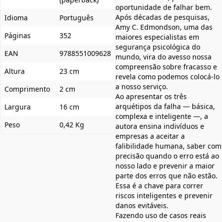
oportunidade de falhar bem.
Após décadas de pesquisas,
Idioma
Português
Amy C. Edmondson, uma das
Páginas
352
maiores especialistas em
segurança psicológica do
EAN
9788551009628
mundo, vira do avesso nossa
compreensão sobre fracasso e
Altura
23 cm
revela como podemos colocá-lo
a nosso serviço.
Comprimento
2 cm
Ao apresentar os três
arquétipos da falha — básica,
Largura
16 cm
complexa e inteligente —, a
Peso
0,42 Kg
autora ensina indivíduos e
empresas a aceitar a
falibilidade humana, saber com
precisão quando o erro está ao
nosso lado e prevenir a maior
parte dos erros que não estão.
Essa é a chave para correr
riscos inteligentes e prevenir
danos evitáveis.
Fazendo uso de casos reais