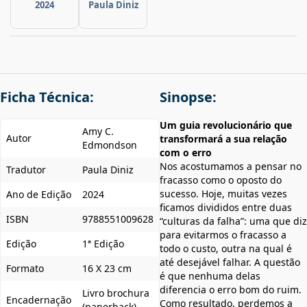
2024
Paula Diniz
Ficha Técnica:
Sinopse:
Um guia revolucionário que
Amy C.
Autor
transformará a sua relação
Edmondson
com o erro
Nos acostumamos a pensar no
Tradutor
Paula Diniz
fracasso como o oposto do
sucesso. Hoje, muitas vezes
Ano de Edição
2024
ficamos divididos entre duas
ISBN
9788551009628
“culturas da falha”: uma que diz
para evitarmos o fracasso a
Edição
1ª Edição
todo o custo, outra na qual é
até desejável falhar. A questão
Formato
16 X 23 cm
é que nenhuma delas
diferencia o erro bom do ruim.
Livro brochura
Encadernação
Como resultado, perdemos a
(paperback)