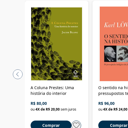
A Coluna Prestes: Uma
O sentido na hi
história do interior
pressupostos t
da filosofia da 
R$ 80,00
R$ 96,00
ou
4
X de
R$ 20,00
sem juros
ou
4
X de
R$ 24,00
Comprar
Comprar