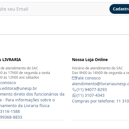
Cadastr
 LIVRARIA
Nossa Loja Online
 de atendimento do SAC
Horário de atendimento do SAC
0 às 17h00 de segunda a sexta
Das 9h00 às 16h00 de segunda a s
0 às 12h00 aos sábados
Fale conosco
 conosco
atendimento@livrariaunesp.
ia.editora@unesp.br
(11) 94077-8293
mento direto dos funcionários da
(11) 3107-4343
ia - Para informações sobre o
Compras por telefone: 11 31
namento da Livraria física
 3116-1588
) 99368-8833