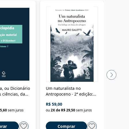
a, ou Dicionário
Um naturalista no
A vora
 ciências, das
Antropoceno - 2ª edição:
fícios - Vol. 7:
Um biólogo em busca do
R$ 59,00
R$ 58,0
material
selvagem
5,60
sem juros
ou
2
X de
R$ 29,50
sem juros
ou
2
X d
rar
Comprar
C