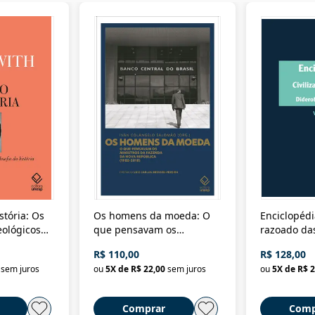
stória: Os
Os homens da moeda: O
Enciclopédi
eológicos
que pensavam os
razoado das
história
ministros da Fazenda da
artes e dos o
R$ 110,00
R$ 128,00
Nova República (1985-
Civilização 
sem juros
ou
5
X de
R$ 22,00
sem juros
ou
5
X de
R$ 2
2018)
Comprar
Comp