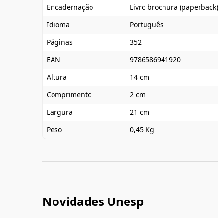
Encadernação
Livro brochura (paperback)
Idioma
Português
Páginas
352
EAN
9786586941920
Altura
14 cm
Comprimento
2 cm
Largura
21 cm
Peso
0,45 Kg
Novidades Unesp