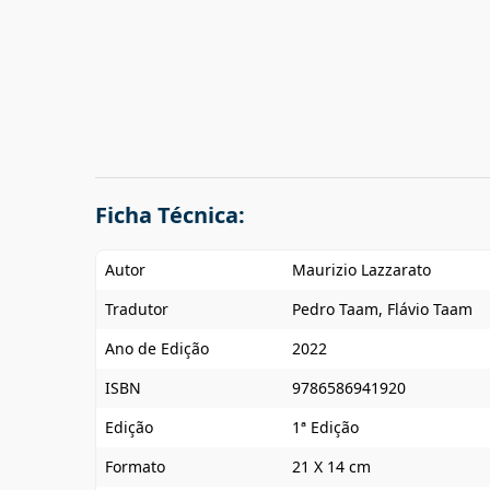
Ficha Técnica:
Autor
Maurizio Lazzarato
Tradutor
Pedro Taam, Flávio Taam
Ano de Edição
2022
ISBN
9786586941920
Edição
1ª Edição
Formato
21 X 14 cm