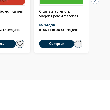
ão edifica nem
O turista aprendiz:
Coloniz
Viagens pelo Amazonas
totalita
até o Peru, pelo Madeira
crimino
R$ 142,90
R$ 69,9
até a Bolívia e por Marajó
2,47
sem juros
ou
5
X de
R$ 28,58
sem juros
ou
3
X d
até dizer chega
rar
Comprar
C