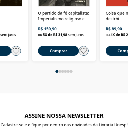
O partido da fé capitalista:
Coisa que n
Imperialismo religioso e
destrói
dominação de classe no
R$ 159,90
R$ 89,90
Brasil
sem juros
ou
5
X de
R$ 31,98
sem juros
ou
4
X de
R$ 2
Comprar
Comp
ASSINE NOSSA NEWSLETTER
Cadastre-se e e fique por dentro das novidades da Livraria Unesp!