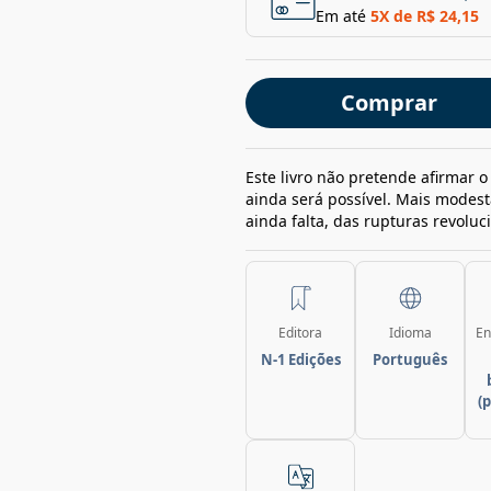
Em até
5
X de
R$ 24,15
Comprar
Este livro não pretende afirmar o
ainda será possível. Mais modest
ainda falta, das rupturas revoluc
Editora
Idioma
En
N-1 Edições
Português
(