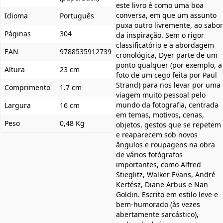
este livro é como uma boa
conversa, em que um assunto
Idioma
Português
puxa outro livremente, ao sabor
Páginas
304
da inspiração. Sem o rigor
classificatório e a abordagem
EAN
9788535912739
cronológica, Dyer parte de um
ponto qualquer (por exemplo, a
Altura
23 cm
foto de um cego feita por Paul
Strand) para nos levar por uma
Comprimento
1.7 cm
viagem muito pessoal pelo
mundo da fotografia, centrada
Largura
16 cm
em temas, motivos, cenas,
Peso
0,48 Kg
objetos, gestos que se repetem
e reaparecem sob novos
ângulos e roupagens na obra
de vários fotógrafos
importantes, como Alfred
Stieglitz, Walker Evans, André
Kertész, Diane Arbus e Nan
Goldin. Escrito em estilo leve e
bem-humorado (às vezes
abertamente sarcástico),