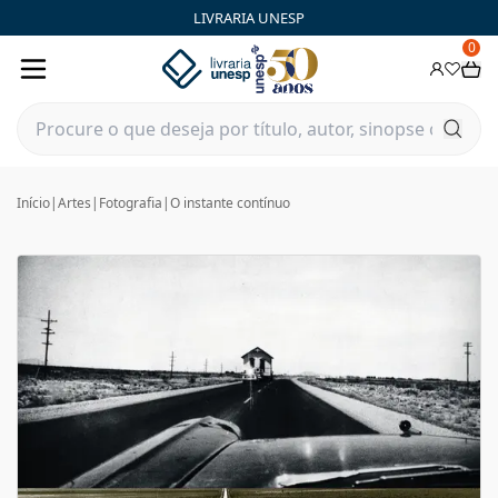
LIVRARIA UNESP
0
Início
|
Artes
|
Fotografia
|
O instante contínuo