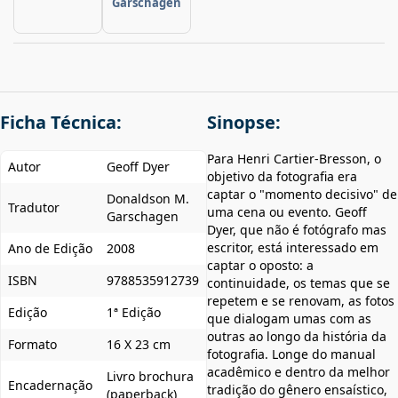
Garschagen
Ficha Técnica:
Sinopse:
Para Henri Cartier-Bresson, o
Autor
Geoff Dyer
objetivo da fotografia era
captar o "momento decisivo" de
Donaldson M.
Tradutor
uma cena ou evento. Geoff
Garschagen
Dyer, que não é fotógrafo mas
escritor, está interessado em
Ano de Edição
2008
captar o oposto: a
ISBN
9788535912739
continuidade, os temas que se
repetem e se renovam, as fotos
Edição
1ª Edição
que dialogam umas com as
outras ao longo da história da
Formato
16 X 23 cm
fotografia. Longe do manual
acadêmico e dentro da melhor
Livro brochura
Encadernação
tradição do gênero ensaístico,
(paperback)