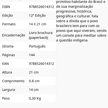
primitivo habitante do Brasil e
de sua marginalização
ISBN
9788526014312
progressiva, histórica,
Edição
12ª Edição
geográfica e cultural. Fala
sobre a dívida que o povo
Formato
14 X 21 cm
brasileiro tem para com os
povos que aqui viveram, sendo
Livro brochura
Encadernação
um convite para meditar sobre
(paperback)
a questão indígena.
Idioma
Português
Páginas
144
EAN
9788526014312
Altura
21 cm
Comprimento
0.8 cm
Largura
14 cm
Peso
0,30 Kg