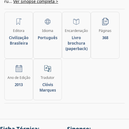
ru...
Ver sinopse completa >
Editora
Idioma
Encardenação
Páginas
Civilização
Português
Livro
368
Brasileira
brochura
(paperback)
Ano de Edição
Tradutor
2013
Clóvis
Marques
Ficha Técnica:
Sinopse: