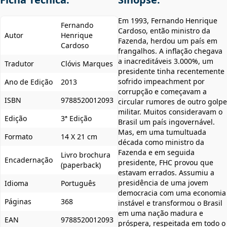
Em 1993, Fernando Henrique
Fernando
Cardoso, então ministro da
Autor
Henrique
Fazenda, herdou um país em
Cardoso
frangalhos. A inflação chegava
a inacreditáveis 3.000%, um
Tradutor
Clóvis Marques
presidente tinha recentemente
sofrido impeachment por
Ano de Edição
2013
corrupção e começavam a
ISBN
9788520012093
circular rumores de outro golpe
militar. Muitos consideravam o
Edição
3ª Edição
Brasil um país ingovernável.
Mas, em uma tumultuada
Formato
14 X 21 cm
década como ministro da
Fazenda e em seguida
Livro brochura
Encadernação
presidente, FHC provou que
(paperback)
estavam errados. Assumiu a
presidência de uma jovem
Idioma
Português
democracia com uma economia
Páginas
368
instável e transformou o Brasil
em uma nação madura e
EAN
9788520012093
próspera, respeitada em todo o