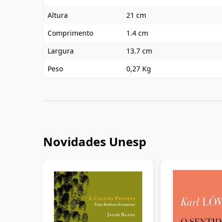
Altura
21 cm
Comprimento
1.4 cm
Largura
13.7 cm
Peso
0,27 Kg
Novidades Unesp