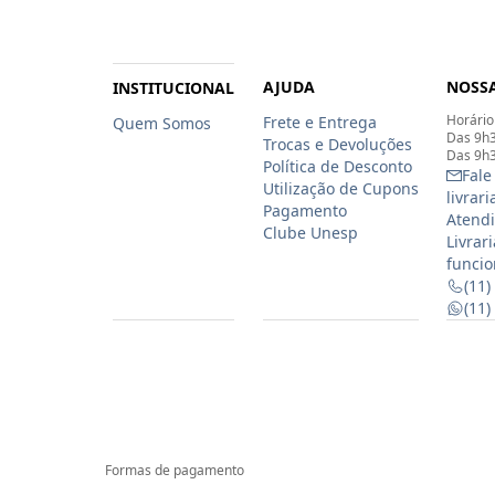
AJUDA
NOSSA
INSTITUCIONAL
Horário
Frete e Entrega
Quem Somos
Das 9h3
Trocas e Devoluções
Das 9h3
Política de Desconto
Fale
Utilização de Cupons
livrar
Pagamento
Atendi
Clube Unesp
Livrar
funcio
(11)
(11
Formas de pagamento