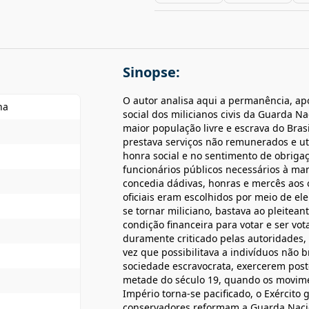
Sinopse:
O autor analisa aqui a permanência, a
ha
social dos milicianos civis da Guarda N
maior população livre e escrava do Bras
prestava serviços não remunerados e ut
honra social e no sentimento de obriga
funcionários públicos necessários à ma
concedia dádivas, honras e mercês aos o
oficiais eram escolhidos por meio de el
se tornar miliciano, bastava ao pleiteant
condição financeira para votar e ser vot
duramente criticado pelas autoridades
vez que possibilitava a indivíduos não 
sociedade escravocrata, exercerem post
metade do século 19, quando os movim
Império torna-se pacificado, o Exército 
conservadores reformam a Guarda Nacio