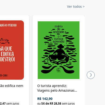
Ver todos
>
ão edifica nem
O turista aprendiz:
Coloniz
Viagens pelo Amazonas
totalita
até o Peru, pelo Madeira
crimino
R$ 142,90
R$ 69,9
até a Bolívia e por Marajó
2,47
sem juros
ou
5
X de
R$ 28,58
sem juros
ou
3
X d
até dizer chega