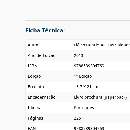
Ficha Técnica:
Autor
Flávio Henrique Dias Saldan
Ano de Edição
2013
ISBN
9788539304769
Edição
1ª Edição
Formato
13,7 X 21 cm
Encadernação
Livro brochura (paperback)
Idioma
Português
Páginas
225
EAN
9788539304769