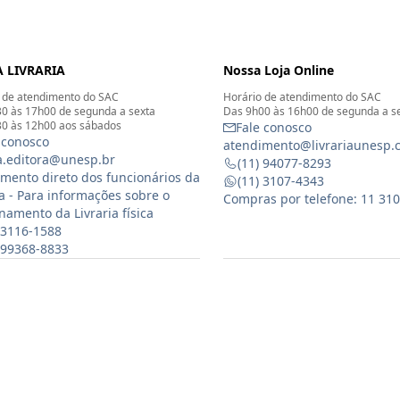
 LIVRARIA
Nossa Loja Online
 de atendimento do SAC
Horário de atendimento do SAC
0 às 17h00 de segunda a sexta
Das 9h00 às 16h00 de segunda a s
0 às 12h00 aos sábados
Fale conosco
 conosco
atendimento@livrariaunesp.
ia.editora@unesp.br
(11) 94077-8293
mento direto dos funcionários da
(11) 3107-4343
ia - Para informações sobre o
Compras por telefone: 11 31
namento da Livraria física
 3116-1588
) 99368-8833