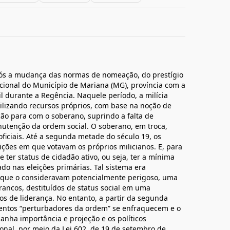
pós a mudança das normas de nomeação, do prestígio
acional do Município de Mariana (MG), província com a
il durante a Regência. Naquele período, a milícia
ilizando recursos próprios, com base na noção de
ção para com o soberano, suprindo a falta de
nutenção da ordem social. O soberano, em troca,
ficiais. Até a segunda metade do século 19, os
eições em que votavam os próprios milicianos. E, para
e ter status de cidadão ativo, ou seja, ter a mínima
ado nas eleições primárias. Tal sistema era
, que o consideravam potencialmente perigoso, uma
brancos, destituídos de status social em uma
os de liderança. No entanto, a partir da segunda
entos “perturbadores da ordem” se enfraquecem e o
ganha importância e projeção e os políticos
nal, por meio da Lei 602, de 19 de setembro de