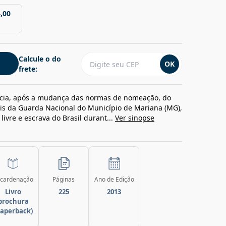
,00
Calcule o do
OK
frete:
ncia, após a mudança das normas de nomeação, do
civis da Guarda Nacional do Município de Mariana (MG),
ivre e escrava do Brasil durant...
Ver sinopse
cardenação
Páginas
Ano de Edição
Livro
225
2013
brochura
paperback)