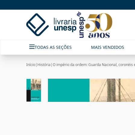
TODAS AS SEÇÕES
MAIS VENDIDOS
Início
|
História
|
O império da ordem: Guarda Nacional, coronèis 