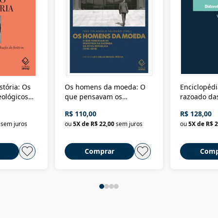
stória: Os
Os homens da moeda: O
Enciclopédi
eológicos
que pensavam os
razoado das
história
ministros da Fazenda da
artes e dos o
R$ 110,00
R$ 128,00
Nova República (1985-
Civilização 
sem juros
ou
5
X de
R$ 22,00
sem juros
ou
5
X de
R$ 2
2018)
Comprar
Comp