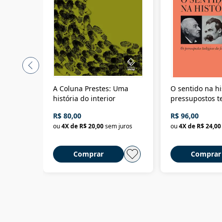
A Coluna Prestes: Uma
O sentido na hi
história do interior
pressupostos t
da filosofia da 
R$ 80,00
R$ 96,00
ou
4
X de
R$ 20,00
sem juros
ou
4
X de
R$ 24,00
Comprar
Comprar