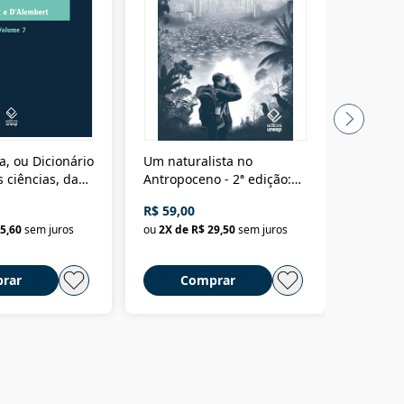
a, ou Dicionário
Um naturalista no
A vora
 ciências, das
Antropoceno - 2ª edição:
fícios - Vol. 7:
Um biólogo em busca do
R$ 59,00
R$ 58,0
material
selvagem
5,60
sem juros
ou
2
X de
R$ 29,50
sem juros
ou
2
X d
rar
Comprar
C