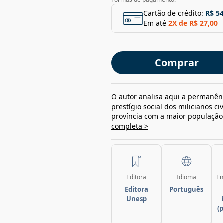
Cartão de crédito:
R$ 54
Em até
2
X de
R$ 27,00
Comprar
O autor analisa aqui a permanê
prestígio social dos milicianos 
província com a maior população l
completa >
Editora
Idioma
En
Editora
Português
Unesp
(