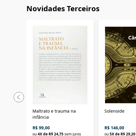
Novidades Terceiros
Maltrato e trauma na
Solenoide
infância
R$ 99,00
R$ 146,00
ou
4
X de
R$ 24,75
sem juros
ou
5
X de
R$ 29,20