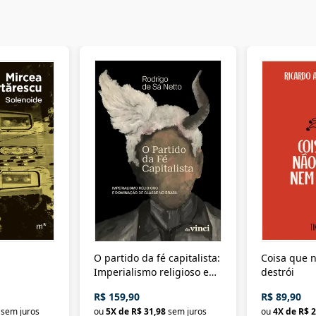
O partido da fé capitalista:
Coisa que n
Imperialismo religioso e
destrói
dominação de classe no
R$ 159,90
R$ 89,90
Brasil
sem juros
ou
5
X de
R$ 31,98
sem juros
ou
4
X de
R$ 2