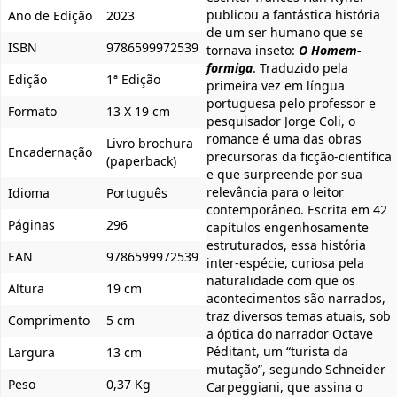
publicou a fantástica história
Ano de Edição
2023
de um ser humano que se
ISBN
9786599972539
tornava inseto:
O Homem-
formiga
. Traduzido pela
Edição
1ª Edição
primeira vez em língua
portuguesa pelo professor e
Formato
13 X 19 cm
pesquisador Jorge Coli, o
romance é uma das obras
Livro brochura
Encadernação
precursoras da ficção-científica
(paperback)
e que surpreende por sua
relevância para o leitor
Idioma
Português
contemporâneo. Escrita em 42
Páginas
296
capítulos engenhosamente
estruturados, essa história
EAN
9786599972539
inter-espécie, curiosa pela
naturalidade com que os
Altura
19 cm
acontecimentos são narrados,
traz diversos temas atuais, sob
Comprimento
5 cm
a óptica do narrador Octave
Péditant, um “turista da
Largura
13 cm
mutação”, segundo Schneider
Peso
0,37 Kg
Carpeggiani, que assina o