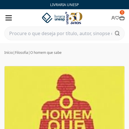
LIVRARIA UNESP
0
Início
|
Filosofia
|
O homem que sabe