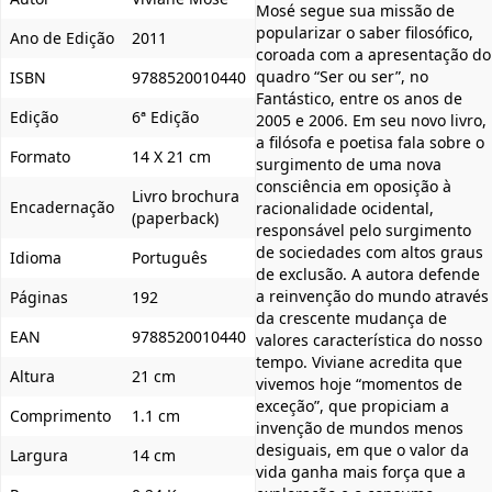
Mosé segue sua missão de
popularizar o saber filosófico,
Ano de Edição
2011
coroada com a apresentação do
quadro “Ser ou ser”, no
ISBN
9788520010440
Fantástico, entre os anos de
Edição
6ª Edição
2005 e 2006. Em seu novo livro,
a filósofa e poetisa fala sobre o
Formato
14 X 21 cm
surgimento de uma nova
consciência em oposição à
Livro brochura
Encadernação
racionalidade ocidental,
(paperback)
responsável pelo surgimento
de sociedades com altos graus
Idioma
Português
de exclusão. A autora defende
a reinvenção do mundo através
Páginas
192
da crescente mudança de
EAN
9788520010440
valores característica do nosso
tempo. Viviane acredita que
Altura
21 cm
vivemos hoje “momentos de
exceção”, que propiciam a
Comprimento
1.1 cm
invenção de mundos menos
desiguais, em que o valor da
Largura
14 cm
vida ganha mais força que a