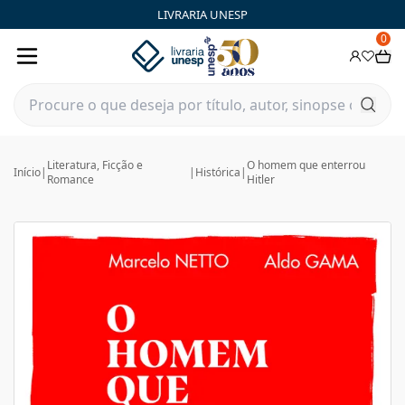
LIVRARIA UNESP
0
Literatura, Ficção e
O homem que enterrou
Início
|
|
Histórica
|
Romance
Hitler