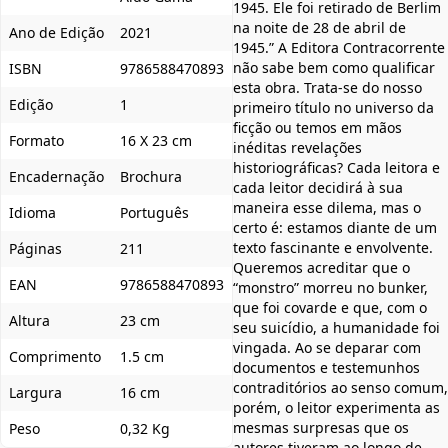
1945. Ele foi retirado de Berlim
na noite de 28 de abril de
Ano de Edição
2021
1945.” A Editora Contracorrente
não sabe bem como qualificar
ISBN
9786588470893
esta obra. Trata-se do nosso
Edição
1
primeiro título no universo da
ficção ou temos em mãos
Formato
16 X 23 cm
inéditas revelações
historiográficas? Cada leitora e
Encadernação
Brochura
cada leitor decidirá à sua
maneira esse dilema, mas o
Idioma
Português
certo é: estamos diante de um
texto fascinante e envolvente.
Páginas
211
Queremos acreditar que o
EAN
9786588470893
“monstro” morreu no bunker,
que foi covarde e que, com o
Altura
23 cm
seu suicídio, a humanidade foi
vingada. Ao se deparar com
Comprimento
1.5 cm
documentos e testemunhos
contraditórios ao senso comum,
Largura
16 cm
porém, o leitor experimenta as
mesmas surpresas que os
Peso
0,32 Kg
autores tiveram ao longo de