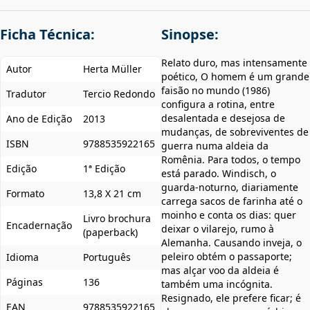
Ficha Técnica:
Sinopse:
Relato duro, mas intensamente
Autor
Herta Müller
poético, O homem é um grande
faisão no mundo (1986)
Tradutor
Tercio Redondo
configura a rotina, entre
desalentada e desejosa de
Ano de Edição
2013
mudanças, de sobreviventes de
ISBN
9788535922165
guerra numa aldeia da
Romênia. Para todos, o tempo
Edição
1ª Edição
está parado. Windisch, o
guarda-noturno, diariamente
Formato
13,8 X 21 cm
carrega sacos de farinha até o
moinho e conta os dias: quer
Livro brochura
Encadernação
deixar o vilarejo, rumo à
(paperback)
Alemanha. Causando inveja, o
peleiro obtém o passaporte;
Idioma
Português
mas alçar voo da aldeia é
Páginas
136
também uma incógnita.
Resignado, ele prefere ficar; é
EAN
9788535922165