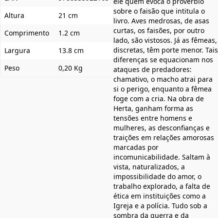
ele quem evoca o provérbio
sobre o faisão que intitula o
Altura
21 cm
livro. Aves medrosas, de asas
curtas, os faisões, por outro
Comprimento
1.2 cm
lado, são vistosos. Já as fêmeas,
discretas, têm porte menor. Tais
Largura
13.8 cm
diferenças se equacionam nos
Peso
0,20 Kg
ataques de predadores:
chamativo, o macho atrai para
si o perigo, enquanto a fêmea
foge com a cria. Na obra de
Herta, ganham forma as
tensões entre homens e
mulheres, as desconfianças e
traições em relações amorosas
marcadas por
incomunicabilidade. Saltam à
vista, naturalizados, a
impossibilidade do amor, o
trabalho explorado, a falta de
ética em instituições como a
Igreja e a polícia. Tudo sob a
sombra da guerra e da