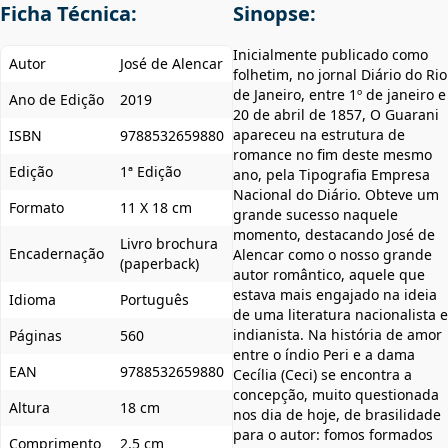
Ficha Técnica:
Sinopse:
Inicialmente publicado como
Autor
José de Alencar
folhetim, no jornal Diário do Rio
de Janeiro, entre 1º de janeiro e
Ano de Edição
2019
20 de abril de 1857, O Guarani
apareceu na estrutura de
ISBN
9788532659880
romance no fim deste mesmo
Edição
1ª Edição
ano, pela Tipografia Empresa
Nacional do Diário. Obteve um
Formato
11 X 18 cm
grande sucesso naquele
momento, destacando José de
Livro brochura
Encadernação
Alencar como o nosso grande
(paperback)
autor romântico, aquele que
estava mais engajado na ideia
Idioma
Português
de uma literatura nacionalista e
indianista. Na história de amor
Páginas
560
entre o índio Peri e a dama
EAN
9788532659880
Cecília (Ceci) se encontra a
concepção, muito questionada
Altura
18 cm
nos dia de hoje, de brasilidade
para o autor: fomos formados
Comprimento
2.5 cm