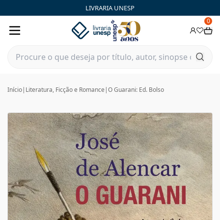
LIVRARIA UNESP
0
Início
|
Literatura, Ficção e Romance
|
O Guarani: Ed. Bolso