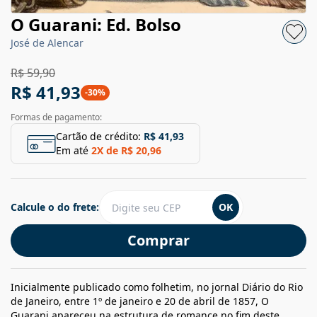
O Guarani: Ed. Bolso
José de Alencar
R$ 59,90
R$ 41,93
-
30
%
Formas de pagamento:
Cartão de crédito:
R$ 41,93
Em até
2
X de
R$ 20,96
Calcule o do frete:
OK
Comprar
Inicialmente publicado como folhetim, no jornal Diário do Rio
de Janeiro, entre 1º de janeiro e 20 de abril de 1857, O
Guarani apareceu na estrutura de romance no fim deste