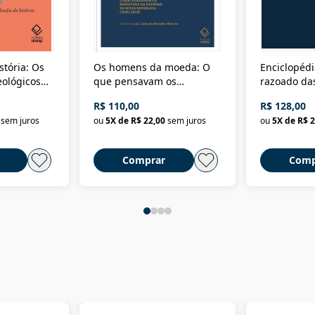
stória: Os
Os homens da moeda: O
Enciclopédi
eológicos
que pensavam os
razoado das
história
ministros da Fazenda da
artes e dos o
R$ 110,00
R$ 128,00
Nova República (1985-
Civilização 
sem juros
ou
5
X de
R$ 22,00
sem juros
ou
5
X de
R$ 2
2018)
Comprar
Comp