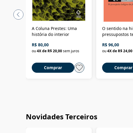
A Coluna Prestes: Uma
O sentido na hi
história do interior
pressupostos t
da filosofia da 
R$ 80,00
R$ 96,00
ou
4
X de
R$ 20,00
sem juros
ou
4
X de
R$ 24,00
Comprar
Comprar
Novidades Terceiros