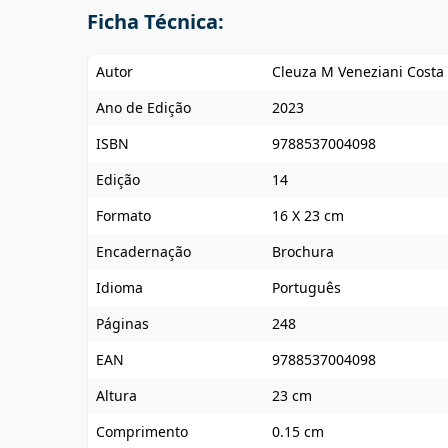
Ficha Técnica:
Autor
Cleuza M Veneziani Costa
Ano de Edição
2023
ISBN
9788537004098
Edição
14
Formato
16 X 23 cm
Encadernação
Brochura
Idioma
Português
Páginas
248
EAN
9788537004098
Altura
23 cm
Comprimento
0.15 cm