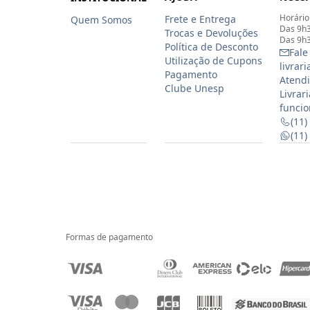
Horário
Frete e Entrega
Quem Somos
Das 9h3
Trocas e Devoluções
Das 9h3
Política de Desconto
Fale
Utilização de Cupons
livrar
Pagamento
Atendi
Clube Unesp
Livrar
funcio
(11)
(11
Formas de pagamento