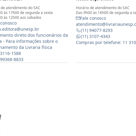
 de atendimento do SAC
Horário de atendimento do SAC
0 às 17h00 de segunda a sexta
Das 9h00 às 16h00 de segunda a s
0 às 12h00 aos sábados
Fale conosco
 conosco
atendimento@livrariaunesp.
ia.editora@unesp.br
(11) 94077-8293
mento direto dos funcionários da
(11) 3107-4343
ia - Para informações sobre o
Compras por telefone: 11 31
namento da Livraria física
 3116-1588
) 99368-8833