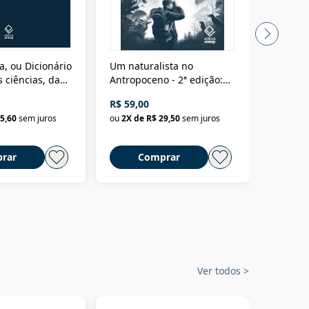
a, ou Dicionário
Um naturalista no
A vora
 ciências, das
Antropoceno - 2ª edição:
fícios - Vol. 7:
Um biólogo em busca do
R$ 59,00
R$ 58,0
material
selvagem
5,60
sem juros
ou
2
X de
R$ 29,50
sem juros
ou
2
X d
rar
Comprar
C
Ver todos
>