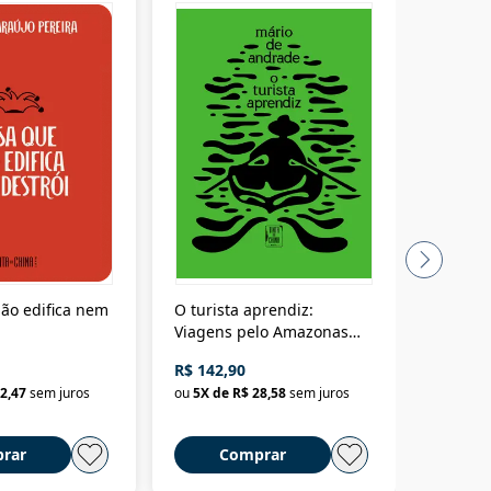
ão edifica nem
O turista aprendiz:
Coloniz
Viagens pelo Amazonas
totalita
até o Peru, pelo Madeira
crimino
R$ 142,90
R$ 69,9
até a Bolívia e por Marajó
2,47
sem juros
ou
5
X de
R$ 28,58
sem juros
ou
3
X d
até dizer chega
rar
Comprar
C