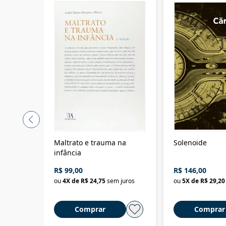
Maltrato e trauma na
Solenoide
infância
R$ 99,00
R$ 146,00
ou
4
X de
R$ 24,75
sem juros
ou
5
X de
R$ 29,20
Comprar
Comprar