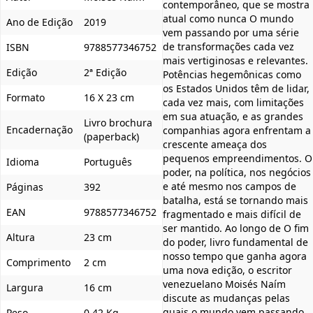
contemporâneo, que se mostra
atual como nunca O mundo
Ano de Edição
2019
vem passando por uma série
de transformações cada vez
ISBN
9788577346752
mais vertiginosas e relevantes.
Edição
2ª Edição
Potências hegemônicas como
os Estados Unidos têm de lidar,
Formato
16 X 23 cm
cada vez mais, com limitações
em sua atuação, e as grandes
Livro brochura
Encadernação
companhias agora enfrentam a
(paperback)
crescente ameaça dos
pequenos empreendimentos. O
Idioma
Português
poder, na política, nos negócios
e até mesmo nos campos de
Páginas
392
batalha, está se tornando mais
EAN
9788577346752
fragmentado e mais difícil de
ser mantido. Ao longo de O fim
Altura
23 cm
do poder, livro fundamental de
nosso tempo que ganha agora
Comprimento
2 cm
uma nova edição, o escritor
venezuelano Moisés Naím
Largura
16 cm
discute as mudanças pelas
quais o mundo vem passando
Peso
0,42 Kg