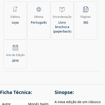
Editora
Idioma
Encardenação
Páginas
Leya
Português
Livro
392
brochura
(paperback)
Ano de Edição
2019
Ficha Técnica:
Sinopse:
A nova edição de um clássico
Autor
Moisés Naím