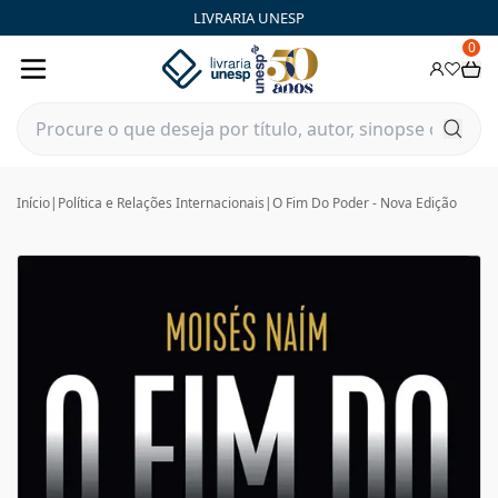
LIVRARIA UNESP
0
Início
|
Política e Relações Internacionais
|
O Fim Do Poder - Nova Edição