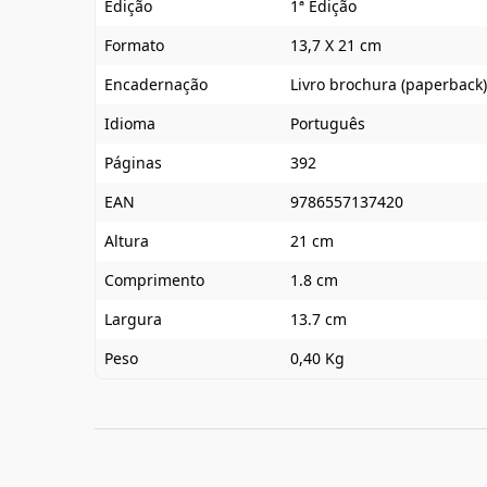
Edição
1ª Edição
Formato
13,7 X 21 cm
Encadernação
Livro brochura (paperback)
Idioma
Português
Páginas
392
EAN
9786557137420
Altura
21 cm
Comprimento
1.8 cm
Largura
13.7 cm
Peso
0,40 Kg