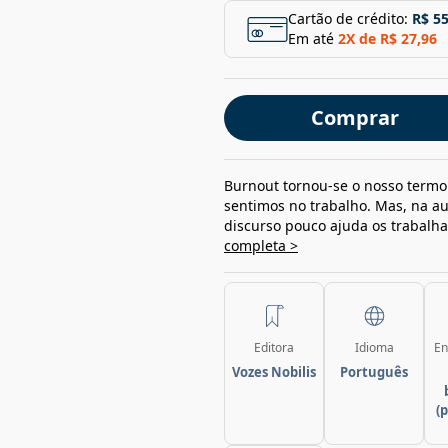
Cartão de crédito:
R$ 55
Em até
2
X de
R$ 27,96
Comprar
Burnout tornou-se o nosso termo 
sentimos no trabalho. Mas, na a
discurso pouco ajuda os trabalh
completa >
Editora
Idioma
En
Vozes Nobilis
Português
(