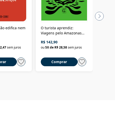
ão edifica nem
O turista aprendiz:
Coloniz
Viagens pelo Amazonas
totalita
até o Peru, pelo Madeira
crimino
R$ 142,90
R$ 69,9
até a Bolívia e por Marajó
2,47
sem juros
ou
5
X de
R$ 28,58
sem juros
ou
3
X d
até dizer chega
rar
Comprar
C