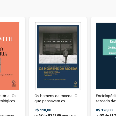
stória: Os
Os homens da moeda: O
Enciclopédi
eológicos
que pensavam os
razoado das
história
ministros da Fazenda da
artes e dos o
R$ 110,00
R$ 128,00
Nova República (1985-
Civilização 
sem juros
ou
5
X de
R$ 22,00
sem juros
ou
5
X de
R$ 2