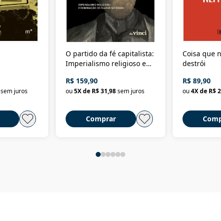
O partido da fé capitalista:
Coisa que n
Imperialismo religioso e
destrói
dominação de classe no
R$ 159,90
R$ 89,90
Brasil
sem juros
ou
5
X de
R$ 31,98
sem juros
ou
4
X de
R$ 2
Comprar
Comp