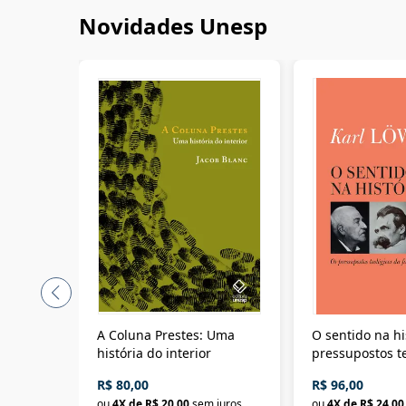
Novidades Unesp
A Coluna Prestes: Uma
O sentido na hi
história do interior
pressupostos t
da filosofia da 
R$ 80,00
R$ 96,00
ou
4
X de
R$ 20,00
sem juros
ou
4
X de
R$ 24,00