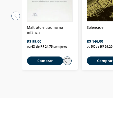
Maltrato e trauma na
Solenoide
infância
R$ 99,00
R$ 146,00
ou
4
X de
R$ 24,75
sem juros
ou
5
X de
R$ 29,20
Comprar
Comprar