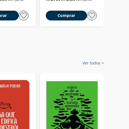
rar
Comprar
C
Ver todos
>