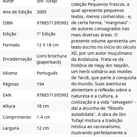
Autor
Ibn Tufayl
coleção Pequenos Frascos, a
qual apresenta pequenos
Ano de Edição
2005
textos, menos conhecidos - e,
de certa forma, "marginais" -
ISBN
9788571395992
de autores consagrados nas
Edição
1ª Edição
mais diversas áreas. O
presente volume apresenta um
Formato
12 X 18 cm
texto escrito no início do século
XII, por um autor muçulmano
Livro brochura
Encadernação
da Andaluzia. Trata-se da
(paperback)
história de Hayy ibn Yaqzân,
um herói solitário aos moldes
Idioma
Português
de Tarzã, que parte à conquista
do mundo. Suas aventuras
Páginas
194
alimentam a reflexão sobre a
EAN
9788571395992
natureza e a cultura, a
civilização e a vida "selvagem" -
Altura
18 cm
daí a alcunha de "filósofo
autodidata". A obra de Ibn
Comprimento
1.4 cm
Tufayl mistura a tradição
mística ao racionalismo,
Largura
12 cm
ilustrando perfeitamente a