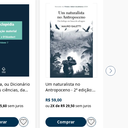
a, ou Dicionário
Um naturalista no
A vora
 ciências, das
Antropoceno - 2ª edição:
fícios - Vol. 7:
Um biólogo em busca do
R$ 59,00
R$ 58,0
material
selvagem
5,60
sem juros
ou
2
X de
R$ 29,50
sem juros
ou
2
X d
rar
Comprar
C