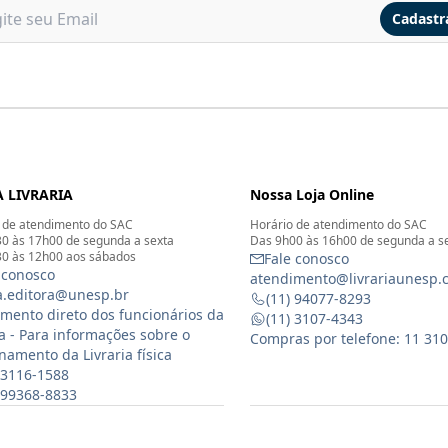
Cadastr
 LIVRARIA
Nossa Loja Online
 de atendimento do SAC
Horário de atendimento do SAC
0 às 17h00 de segunda a sexta
Das 9h00 às 16h00 de segunda a s
0 às 12h00 aos sábados
Fale conosco
 conosco
atendimento@livrariaunesp.
ia.editora@unesp.br
(11) 94077-8293
mento direto dos funcionários da
(11) 3107-4343
ia - Para informações sobre o
Compras por telefone: 11 31
namento da Livraria física
 3116-1588
) 99368-8833