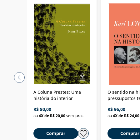
A Coluna Prestes: Uma
O sentido na hi
história do interior
pressupostos t
da filosofia da 
R$ 80,00
R$ 96,00
ou
4
X de
R$ 20,00
sem juros
ou
4
X de
R$ 24,00
Comprar
Comprar