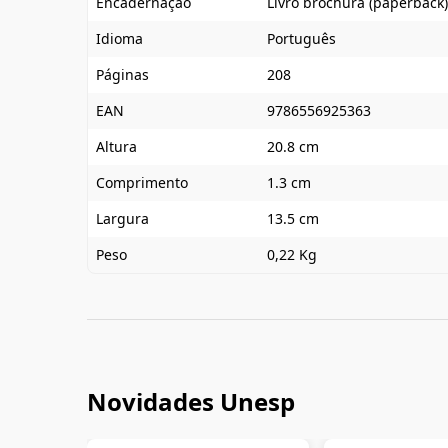
Encadernação
Livro brochura (paperback)
Idioma
Português
Páginas
208
EAN
9786556925363
Altura
20.8 cm
Comprimento
1.3 cm
Largura
13.5 cm
Peso
0,22 Kg
Novidades Unesp