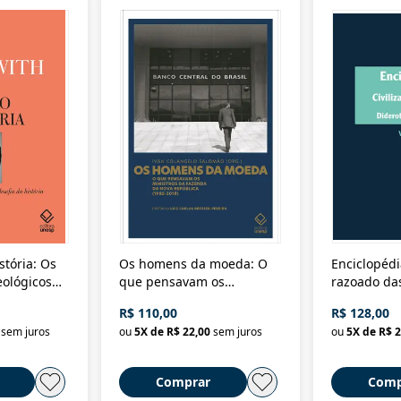
stória: Os
Os homens da moeda: O
Enciclopédi
eológicos
que pensavam os
razoado das
história
ministros da Fazenda da
artes e dos o
R$ 110,00
R$ 128,00
Nova República (1985-
Civilização 
sem juros
ou
5
X de
R$ 22,00
sem juros
ou
5
X de
R$ 2
2018)
Comprar
Comp