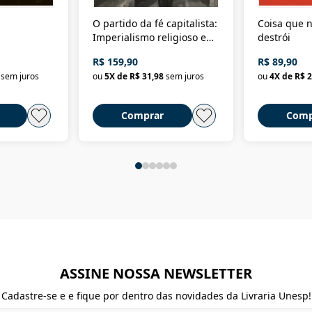
O partido da fé capitalista:
Coisa que n
Imperialismo religioso e
destrói
dominação de classe no
R$ 159,90
R$ 89,90
Brasil
sem juros
ou
5
X de
R$ 31,98
sem juros
ou
4
X de
R$ 2
Comprar
Comp
ASSINE NOSSA NEWSLETTER
Cadastre-se e e fique por dentro das novidades da Livraria Unesp!