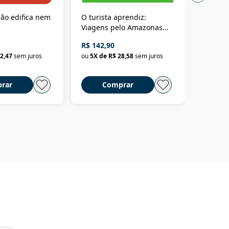
ão edifica nem
O turista aprendiz:
Coloniz
Viagens pelo Amazonas
totalita
até o Peru, pelo Madeira
crimino
R$ 142,90
R$ 69,9
até a Bolívia e por Marajó
2,47
sem juros
ou
5
X de
R$ 28,58
sem juros
ou
3
X d
até dizer chega
rar
Comprar
C