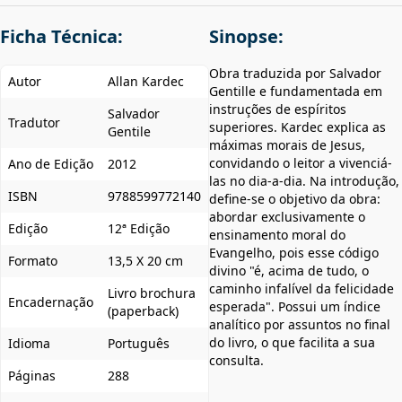
Ficha Técnica:
Sinopse:
Obra traduzida por Salvador
Autor
Allan Kardec
Gentille e fundamentada em
instruções de espíritos
Salvador
Tradutor
superiores. Kardec explica as
Gentile
máximas morais de Jesus,
convidando o leitor a vivenciá-
Ano de Edição
2012
las no dia-a-dia. Na introdução,
ISBN
9788599772140
define-se o objetivo da obra:
abordar exclusivamente o
Edição
12ª Edição
ensinamento moral do
Evangelho, pois esse código
Formato
13,5 X 20 cm
divino "é, acima de tudo, o
caminho infalível da felicidade
Livro brochura
Encadernação
esperada". Possui um índice
(paperback)
analítico por assuntos no final
do livro, o que facilita a sua
Idioma
Português
consulta.
Páginas
288