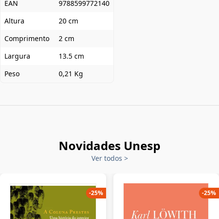
EAN
9788599772140
Altura
20 cm
Comprimento
2 cm
Largura
13.5 cm
Peso
0,21 Kg
Novidades Unesp
Ver todos
>
-
25
%
-
25
%