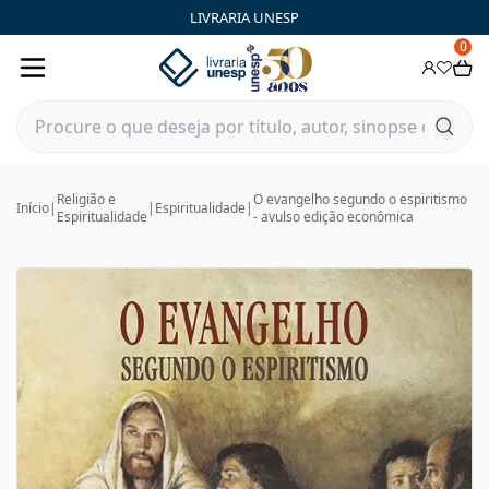
LIVRARIA UNESP
0
Religião e
O evangelho segundo o espiritismo
Início
|
|
Espiritualidade
|
Espiritualidade
- avulso edição econômica