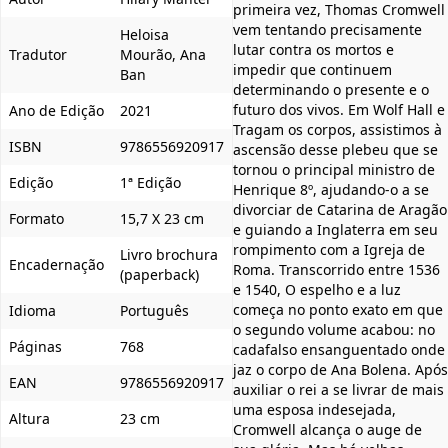
primeira vez, Thomas Cromwell
vem tentando precisamente
Heloisa
lutar contra os mortos e
Tradutor
Mourão, Ana
impedir que continuem
Ban
determinando o presente e o
futuro dos vivos. Em Wolf Hall e
Ano de Edição
2021
Tragam os corpos, assistimos à
ISBN
9786556920917
ascensão desse plebeu que se
tornou o principal ministro de
Edição
1ª Edição
Henrique 8º, ajudando-o a se
divorciar de Catarina de Aragão
Formato
15,7 X 23 cm
e guiando a Inglaterra em seu
rompimento com a Igreja de
Livro brochura
Encadernação
Roma. Transcorrido entre 1536
(paperback)
e 1540, O espelho e a luz
começa no ponto exato em que
Idioma
Português
o segundo volume acabou: no
Páginas
768
cadafalso ensanguentado onde
jaz o corpo de Ana Bolena. Após
EAN
9786556920917
auxiliar o rei a se livrar de mais
uma esposa indesejada,
Altura
23 cm
Cromwell alcança o auge de