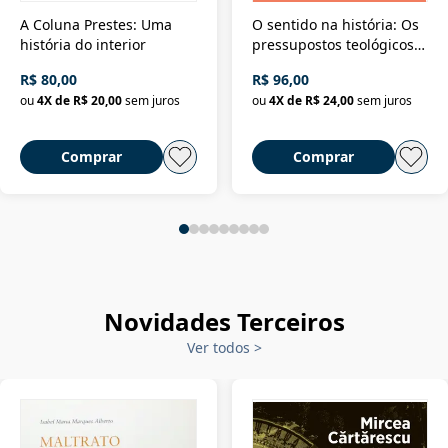
A Coluna Prestes: Uma
O sentido na história: Os
história do interior
pressupostos teológicos
da filosofia da história
R$ 80,00
R$ 96,00
ou
4
X de
R$ 20,00
sem juros
ou
4
X de
R$ 24,00
sem juros
Comprar
Comprar
Novidades Terceiros
Ver todos
>