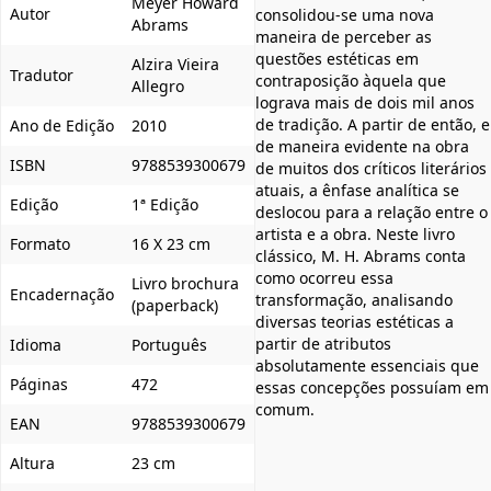
Meyer Howard
Autor
consolidou-se uma nova
Abrams
maneira de perceber as
questões estéticas em
Alzira Vieira
Tradutor
contraposição àquela que
Allegro
lograva mais de dois mil anos
de tradição. A partir de então, e
Ano de Edição
2010
de maneira evidente na obra
ISBN
9788539300679
de muitos dos críticos literários
atuais, a ênfase analítica se
Edição
1ª Edição
deslocou para a relação entre o
artista e a obra. Neste livro
Formato
16 X 23 cm
clássico, M. H. Abrams conta
como ocorreu essa
Livro brochura
Encadernação
transformação, analisando
(paperback)
diversas teorias estéticas a
partir de atributos
Idioma
Português
absolutamente essenciais que
Páginas
472
essas concepções possuíam em
comum.
EAN
9788539300679
Altura
23 cm