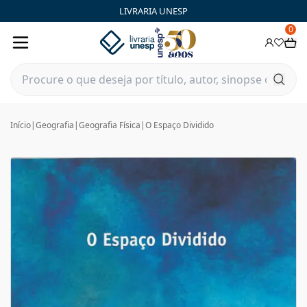
LIVRARIA UNESP
0
Início
|
Geografia
|
Geografia Física
|
O Espaço Dividido