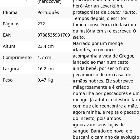
(hardcover)
herói Adrian Leverkühn,
protagonista de
Doutor Fausto
.
Idioma
Português
Tempos depois, o escritor
Páginas
272
tomou consciência do fascínio
da história em si e escreveu
O
EAN
9788535931709
eleito
.
Narrado por um monge
Altura
23.4 cm
irlandês, o romance
acompanha a vida de Gregor,
Comprimento
1.7 cm
lançado ao mar num cesto,
ainda bebê, por ser o fruto
Largura
16.2 cm
pecaminoso de um casal de
Peso
0,47 Kg
irmãos nobres. Ele sobrevive
milagrosamente e é criado
numa ilha por pescadores e um
monge. Já adulto, o destino fará
com que ele reencontre a mãe,
agora rainha, e repita o pecado
do incesto, pois ambos
ignoravam seus laços de
sangue. Banido de novo, ele
buscará o caminho da evolução