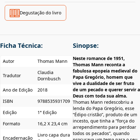
Degustação do livro
Ficha Técnica:
Sinopse:
Neste romance de 1951,
Autor
Thomas Mann
Thomas Mann reconta a
fabulosa epopeia medieval do
Claudia
Tradutor
Papa Gregório, homem que
Dornbusch
vive a dualidade de ser fruto
de um pecado e querer servir a
Ano de Edição
2018
Deus com toda sua alma.
ISBN
9788535931709
Thomas Mann redescobriu a
lenda do Papa Gregório, esse
Edição
1ª Edição
“Édipo cristão”, produto de um
incesto, que tinha a “força do
Formato
16,2 X 23,4 cm
arrependimento para perdoar
todos os pecados”, quando
Livro capa dura
Encadernação
procurava um tema para o seu