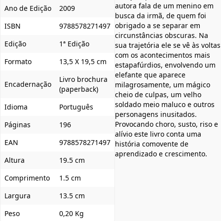
autora fala de um menino em
Ano de Edição
2009
busca da irmã, de quem foi
obrigado a se separar em
ISBN
9788578271497
circunstâncias obscuras. Na
Edição
1ª Edição
sua trajetória ele se vê às voltas
com os acontecimentos mais
Formato
13,5 X 19,5 cm
estapafúrdios, envolvendo um
elefante que aparece
Livro brochura
Encadernação
milagrosamente, um mágico
(paperback)
cheio de culpas, um velho
soldado meio maluco e outros
Idioma
Português
personagens inusitados.
Provocando choro, susto, riso e
Páginas
196
alívio este livro conta uma
EAN
9788578271497
história comovente de
aprendizado e crescimento.
Altura
19.5 cm
Comprimento
1.5 cm
Largura
13.5 cm
Peso
0,20 Kg