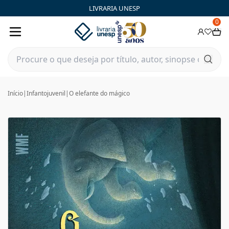
LIVRARIA UNESP
0
Início
|
Infantojuvenil
|
O elefante do mágico